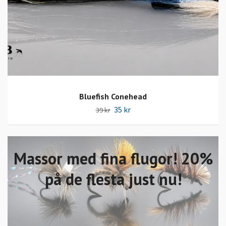
Bluefish Conehead
35 kr
39 kr
Massor med fina flugor! 20%
på de flesta just nu!