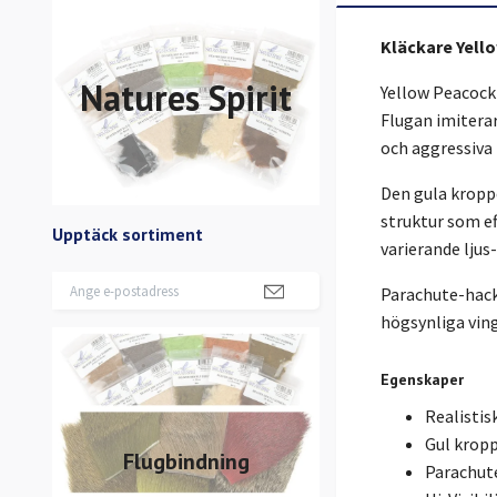
Kläckare Yell
Natures Spirit
Yellow Peacock 
Flugan imiterar
och aggressiva
Den gula kroppe
struktur som e
Upptäck sortiment
varierande ljus
Parachute-hackl
högsynliga ving
Egenskaper
Realistis
Gul krop
Flugbindning
Parachute