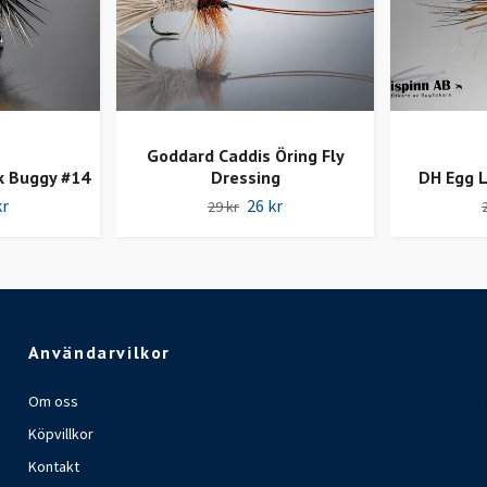
Goddard Caddis Öring Fly
k Buggy #14
Dressing
DH Egg L
kr
26 kr
29 kr
Användarvilkor
Om oss
Köpvillkor
Kontakt