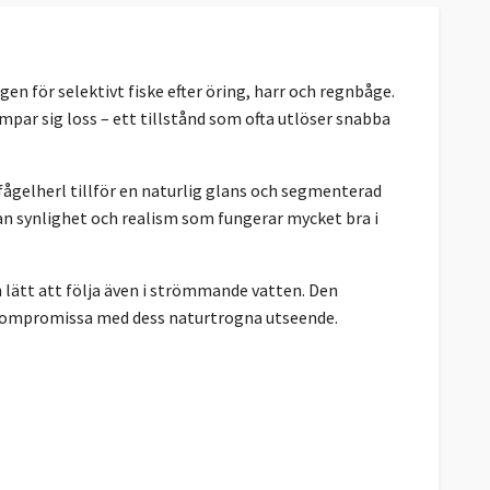
n för selektivt fiske efter öring, harr och regnbåge.
mpar sig loss – ett tillstånd som ofta utlöser snabba
åfågelherl tillför en naturlig glans och segmenterad
an synlighet och realism som fungerar mycket bra i
n lätt att följa även i strömmande vatten. Den
tt kompromissa med dess naturtrogna utseende.