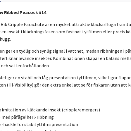
ow Ribbed Peacock #14
Rib Cripple Parachute är en mycket attraktiv kläckarfluga framtage
 en insekt i kläckningsfasen som fastnat i ytfilmen eller precis kä
 hugg.
n ger en tydlig och synlig signal i vattnet, medan ribbningen i p
fterliknar levande insekter. Kombinationen skapar en balans mell
- och vattenförhållanden.
et ger en stabil och låg presentation i ytfilmen, vilket gör fluga
en (Hi-Visibility) gör den extra enkel att se för fiskaren utan a
k imitation av kläckande insekt (cripple/emergers)
p med påfågelherl-ribbning
-hackle för stabil ytfilmspresentation