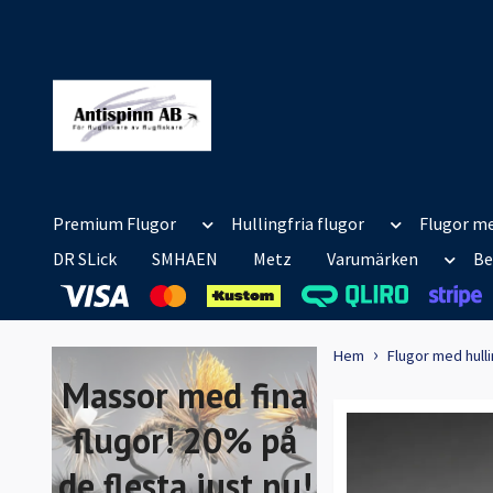
Premium Flugor
Hullingfria flugor
Flugor me
DR SLick
SMHAEN
Metz
Varumärken
Be
Hem
Flugor med hull
Massor med fina
flugor! 20% på
de flesta just nu!