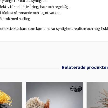
ity vinge för bättre synlighet
fektiv för selektiv öring, harr och regnbåge
 i både strömmande och lugnt vatten
å krok med hulling
ffektiv kläckare som kombinerar synlighet, realism och hög fiskl