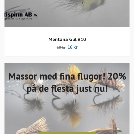
Montana Gul #10
16 kr
18 kr
Massor med fina flugor! 20%
på de flesta just nu!