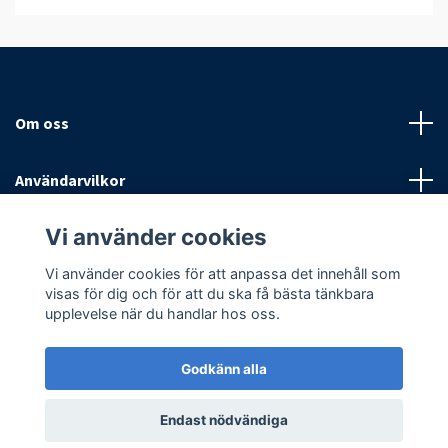
Om oss
Användarvilkor
Vi använder cookies
Sociala medier
Vi använder cookies för att anpassa det innehåll som
visas för dig och för att du ska få bästa tänkbara
upplevelse när du handlar hos oss.
Godkänn alla
© 2026 Antispinn AB
Endast nödvändiga