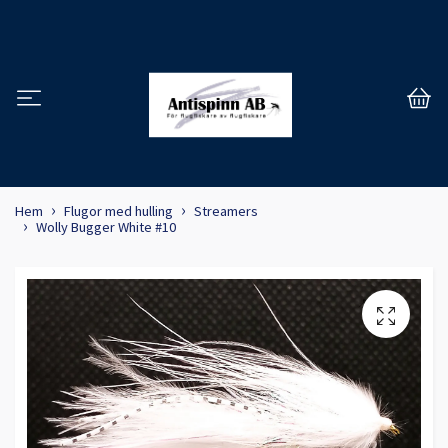
Hem
Flugor med hulling
Streamers
Wolly Bugger White #10