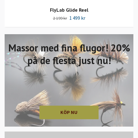
FlyLab Glide Reel
1 499 kr
2 199 kr
Massor med fina flugor! 20%
på de flesta just nu!
KÖP NU