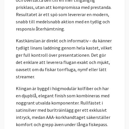
och översätta den till en mer tillgänglig
prisklass, utan att kompromissa med prestanda.
Resultatet är ett spö som levererar en modern,
snabb till medelsnabb aktion med en tydlig och
responsiv återhämtning.
Kastkänslan är direkt och informativ – du känner
tydligt linans laddning genom hela kastet, vilket
ger full kontroll över presentationen. Det gör
det enklare att leverera flugan exakt och mjukt,
oavsett om du fiskar torrfluga, nymf eller lätt
streamer.
Klingan är byggd i högmodulär kolfiber och har
en djupblå, elegant finish som kombineras med
noggrant utvalda komponenter. Rullfästet i
satinsilver med burlträinlägg ger ett exklusivt
intryck, medan AAA-korkhandtaget säkerställer
komfort och grepp även under långa fiskepass.