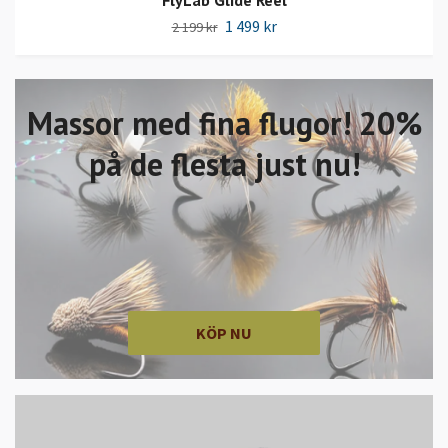
1 499 kr
2 199 kr
Massor med fina flugor! 20%
på de flesta just nu!
KÖP NU