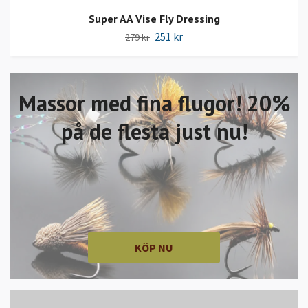
Super AA Vise Fly Dressing
251 kr
279 kr
Massor med fina flugor! 20%
på de flesta just nu!
KÖP NU