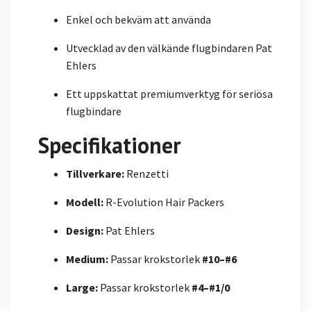
Enkel och bekväm att använda
Utvecklad av den välkände flugbindaren Pat
Ehlers
Ett uppskattat premiumverktyg för seriösa
flugbindare
Specifikationer
Tillverkare:
Renzetti
Modell:
R-Evolution Hair Packers
Design:
Pat Ehlers
Medium:
Passar krokstorlek
#10–#6
Large:
Passar krokstorlek
#4–#1/0