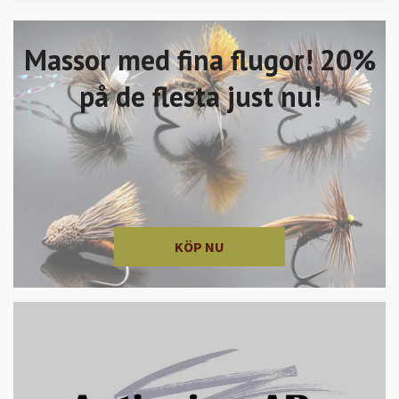
Massor med fina flugor! 20%
på de flesta just nu!
KÖP NU