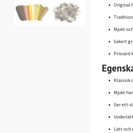
Original 
Tradition
Mjukt oc
Säkert g
Prisvärd 
Egensk
Klassisk 
Mjukt ha
Ger ett s
Underlätt
Lätt och 