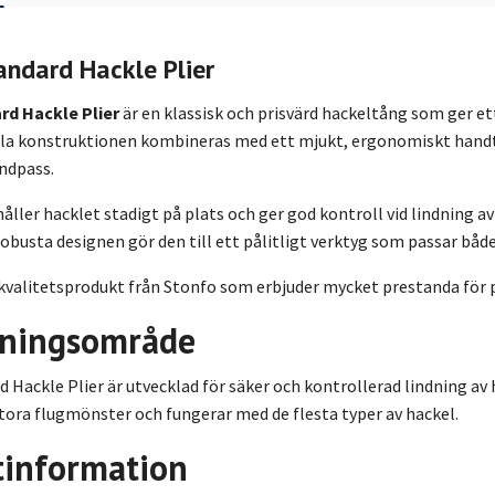
andard Hackle Plier
rd Hackle Plier
är en klassisk och prisvärd hackeltång som ger e
lla konstruktionen kombineras med ett mjukt, ergonomiskt hand
indpass.
ller hacklet stadigt på plats och ger god kontroll vid lindning a
obusta designen gör den till ett pålitligt verktyg som passar båd
 kvalitetsprodukt från Stonfo som erbjuder mycket prestanda för
ningsområde
 Hackle Plier är utvecklad för säker och kontrollerad lindning av h
tora flugmönster och fungerar med de flesta typer av hackel.
tinformation