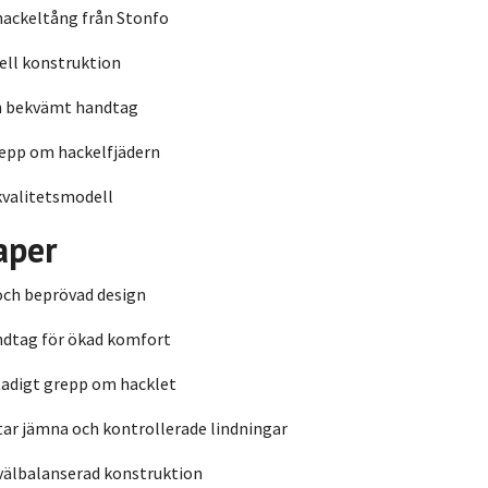
hackeltång från Stonfo
ell konstruktion
h bekvämt handtag
repp om hackelfjädern
kvalitetsmodell
aper
och beprövad design
ndtag för ökad komfort
tadigt grepp om hacklet
ar jämna och kontrollerade lindningar
välbalanserad konstruktion