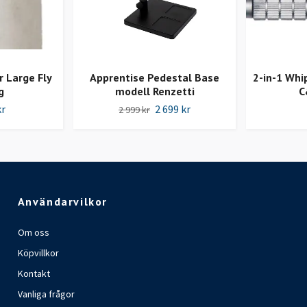
r Large Fly
Apprentise Pedestal Base
2-in-1 Whi
g
modell Renzetti
C
kr
2 699 kr
2 999 kr
Användarvilkor
Om oss
Köpvillkor
Kontakt
Vanliga frågor