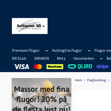
Premium Flugor
Hullingfria flugor
Flugor me
DR SLick
SMHAEN
Metz
Varumärken
Be
Hem
Flugbindning
Massor med fina
flugor! 20% på
de flesta just nu!