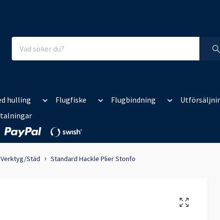
d hulling
Flugfiske
Flugbindning
Utförsäljni
talningar
Verktyg/Städ
Standard Hackle Plier Stonfo