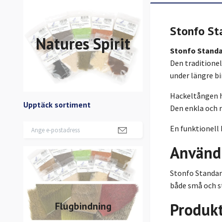
Stonfo St
Natures Spirit
Stonfo Standa
Den traditione
under längre b
Hackeltången hå
Upptäck sortiment
Den enkla och r
En funktionell
Använd
Stonfo Standard
både små och s
Produk
Flugbindning