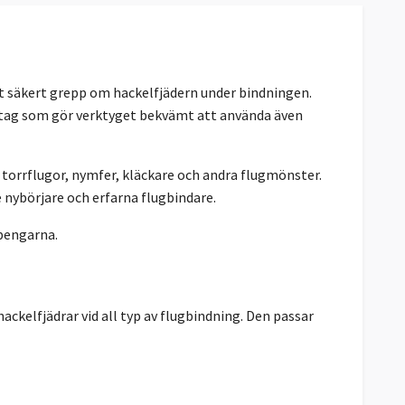
tt säkert grepp om hackelfjädern under bindningen.
tag som gör verktyget bekvämt att använda även
v torrflugor, nymfer, kläckare och andra flugmönster.
e nybörjare och erfarna flugbindare.
 pengarna.
ackelfjädrar vid all typ av flugbindning. Den passar