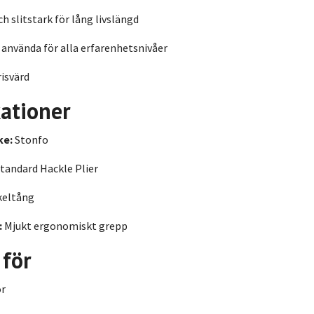
h slitstark för lång livslängd
 använda för alla erfarenhetsnivåer
isvärd
kationer
ke:
Stonfo
tandard Hackle Plier
eltång
:
Mjukt ergonomiskt grepp
 för
or