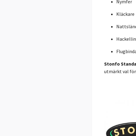
Nymfer
Kläckare
Nattslän
Hackelli
Flugbinda
Stonfo Standa
utmärkt val för