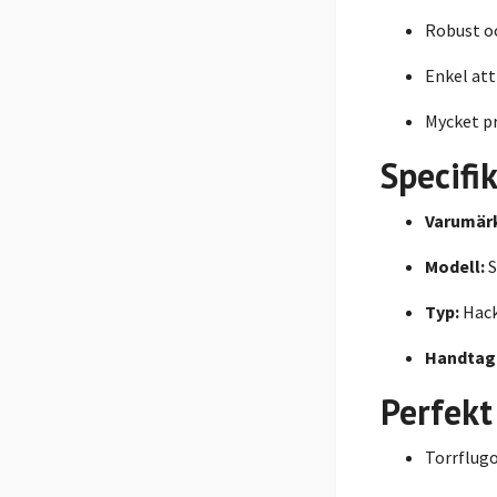
Robust oc
Enkel att
Mycket pr
Specifi
Varumär
Modell:
S
Typ:
Hack
Handtag
Perfekt
Torrflug