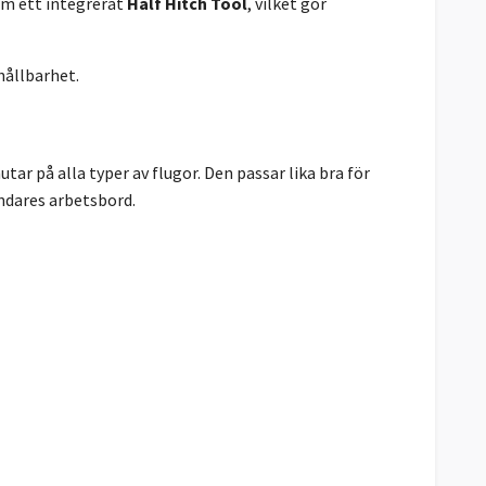
om ett integrerat
Half Hitch Tool
, vilket gör
hållbarhet.
tar på alla typer av flugor. Den passar lika bra för
indares arbetsbord.