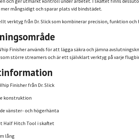
n och ger utmärkt kontroll under arbetet. I skaftet finns dessut
mer mångsidigt och sparar plats vid bindstädet.
llt verktyg från Dr. Slick som kombinerar precision, funktion och 
ningsområde
 Whip Finisher används för att lägga säkra och jämna avslutningsknu
som större streamers och är ett självklart verktyg på varje flugb
tinformation
hip Finisher från Dr. Slick
e konstruktion
åde vänster- och högerhänta
t Half Hitch Tool i skaftet
cm lång