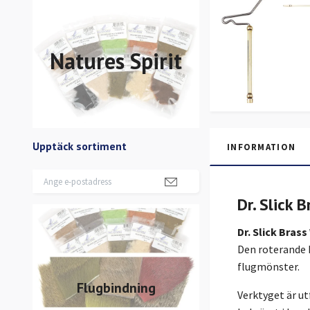
Natures Spirit
Upptäck sortiment
INFORMATION
Dr. Slick 
Dr. Slick Brass
Den roterande k
flugmönster.
Flugbindning
Verktyget är ut