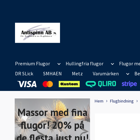
Premium Flugor
Hullingfria flugor
Flugor me
DR SLick
SMHAEN
Metz
Varumärken
Be
Hem
Flugbindning
Massor med fina
flugor! 20% på
de flesta just nu!