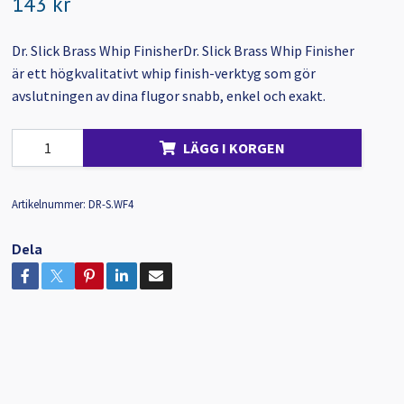
143 kr
Dr. Slick Brass Whip FinisherDr. Slick Brass Whip Finisher
är ett högkvalitativt whip finish-verktyg som gör
avslutningen av dina flugor snabb, enkel och exakt.
LÄGG I KORGEN
Artikelnummer:
DR-S.WF4
Dela