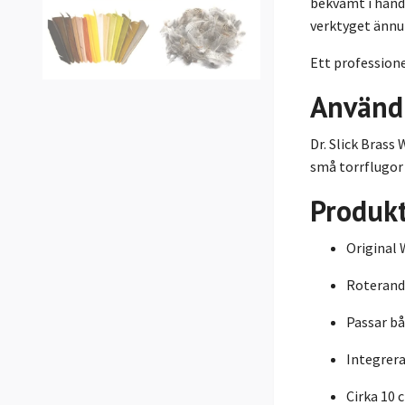
bekvämt i hande
verktyget ännu 
Ett professione
Använd
Dr. Slick Brass
små torrflugor 
Produk
Original W
Roterand
Passar b
Integrera
Cirka 10 