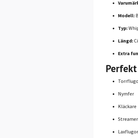
Varumär
Modell:
B
Typ:
Whip
Längd:
Ci
Extra fun
Perfekt
Torrflug
Nymfer
Kläckare
Streamer
Laxflugo