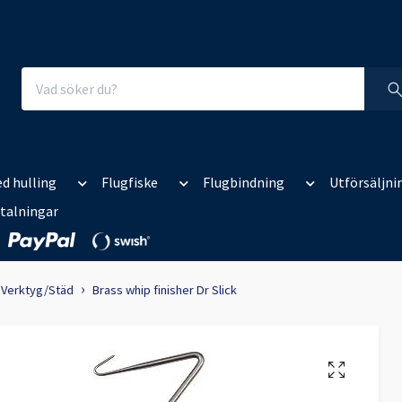
d hulling
Flugfiske
Flugbindning
Utförsäljni
talningar
Verktyg/Städ
Brass whip finisher Dr Slick