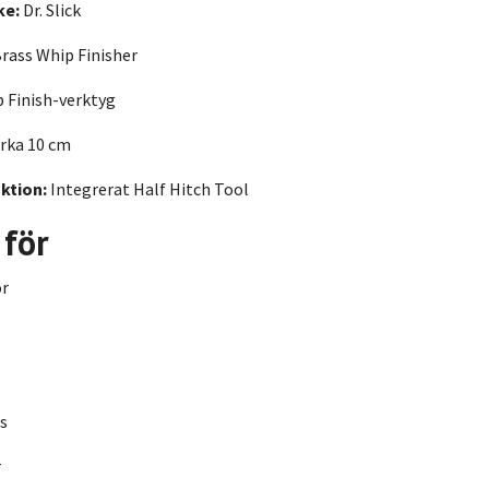
ke:
Dr. Slick
rass Whip Finisher
 Finish-verktyg
rka 10 cm
ktion:
Integrerat Half Hitch Tool
 för
or
s
r