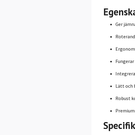
Egensk
Ger jämna
Roterand
Ergonomi
Fungerar 
Integrera
Lätt och
Robust ko
Premiumkv
Specifi