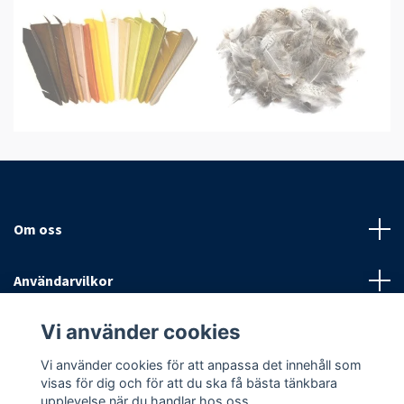
Om oss
Användarvilkor
Vi använder cookies
Sociala medier
Vi använder cookies för att anpassa det innehåll som
visas för dig och för att du ska få bästa tänkbara
upplevelse när du handlar hos oss.