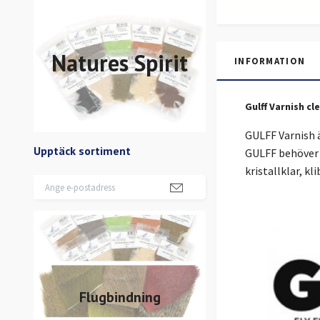
Natures Spirit
INFORMATION
Gulff Varnish cl
GULFF Varnish ä
Upptäck sortiment
GULFF behöver d
kristallklar, kl
Flugbindning