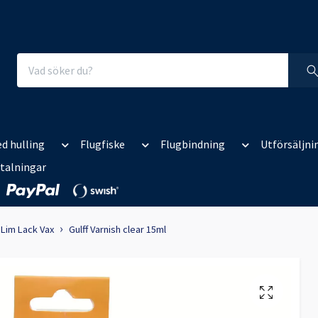
d hulling
Flugfiske
Flugbindning
Utförsäljni
talningar
Lim Lack Vax
Gulff Varnish clear 15ml