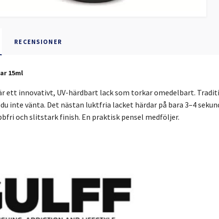
RECENSIONER
ear 15ml
r ett innovativt, UV-härdbart lack som torkar omedelbart. Tradit
u inte vänta. Det nästan luktfria lacket härdar på bara 3–4 sekund
ibbfri och slitstark finish. En praktisk pensel medföljer.