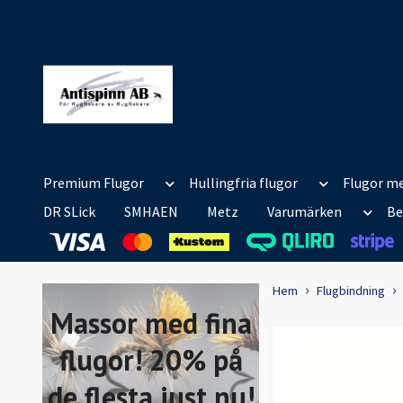
Premium Flugor
Hullingfria flugor
Flugor me
DR SLick
SMHAEN
Metz
Varumärken
Be
Hem
Flugbindning
Massor med fina
flugor! 20% på
de flesta just nu!