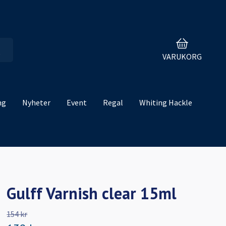
VARUKORG
ng
Nyheter
Event
Regal
Whiting Hackle
Gulff Varnish clear 15ml
154 kr