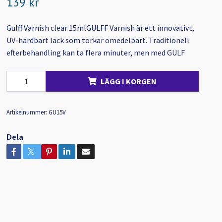
139 kr
Gulff Varnish clear 15mlGULFF Varnish är ett innovativt,
UV-härdbart lack som torkar omedelbart. Traditionell
efterbehandling kan ta flera minuter, men med GULF
LÄGG I KORGEN
Artikelnummer:
GU15V
Dela