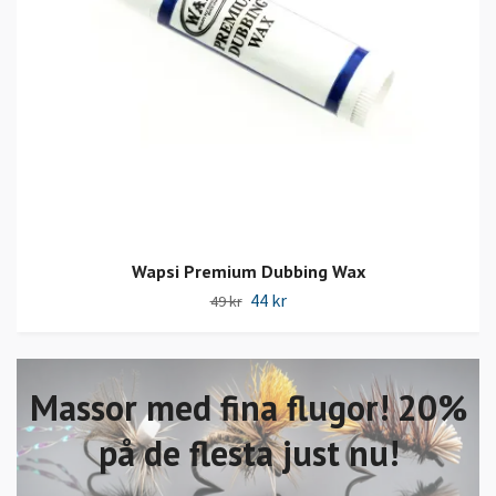
Wapsi Premium Dubbing Wax
44 kr
49 kr
Massor med fina flugor! 20%
på de flesta just nu!