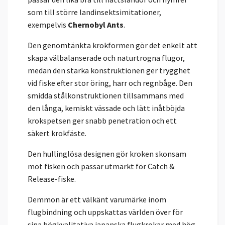
som till större landinsektsimitationer,
exempelvis
Chernobyl Ants
.
Den genomtänkta krokformen gör det enkelt att
skapa välbalanserade och naturtrogna flugor,
medan den starka konstruktionen ger trygghet
vid fiske efter stor öring, harr och regnbåge. Den
smidda stålkonstruktionen tillsammans med
den långa, kemiskt vässade och lätt inåtböjda
krokspetsen ger snabb penetration och ett
säkert krokfäste.
Den hullinglösa designen gör kroken skonsam
mot fisken och passar utmärkt för Catch &
Release-fiske.
Demmon är ett välkänt varumärke inom
flugbindning och uppskattas världen över för
sina högkvalitativa japanska flugkrokar med hög