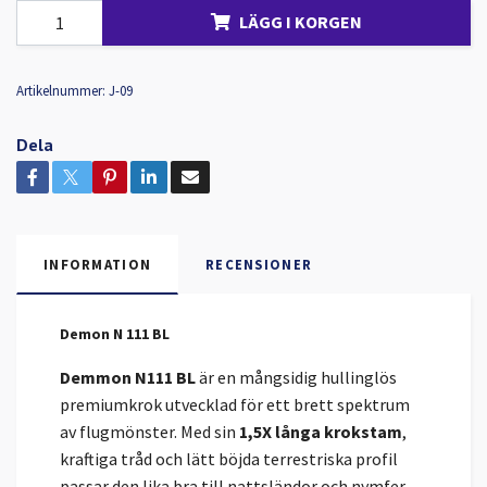
LÄGG I KORGEN
Artikelnummer:
J-09
Dela
INFORMATION
RECENSIONER
Demon N 111 BL
Demmon N111 BL
är en mångsidig hullinglös
premiumkrok utvecklad för ett brett spektrum
av flugmönster. Med sin
1,5X långa krokstam
,
kraftiga tråd och lätt böjda terrestriska profil
passar den lika bra till nattsländor och nymfer