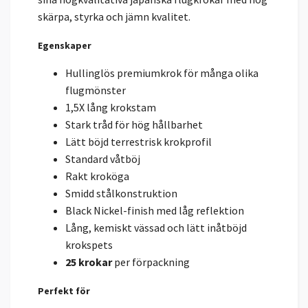
skärpa, styrka och jämn kvalitet.
Egenskaper
Hullinglös premiumkrok för många olika
flugmönster
1,5X lång krokstam
Stark tråd för hög hållbarhet
Lätt böjd terrestrisk krokprofil
Standard våtböj
Rakt kroköga
Smidd stålkonstruktion
Black Nickel-finish med låg reflektion
Lång, kemiskt vässad och lätt inåtböjd
krokspets
25 krokar
per förpackning
Perfekt för