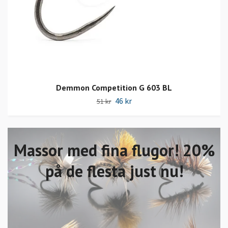
Demmon Competition G 603 BL
46 kr
51 kr
Massor med fina flugor! 20%
på de flesta just nu!