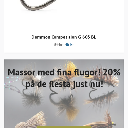
Demmon Competition G 603 BL
46 kr
51 kr
Massor med fina flugor! 20%
på de flesta just nu!