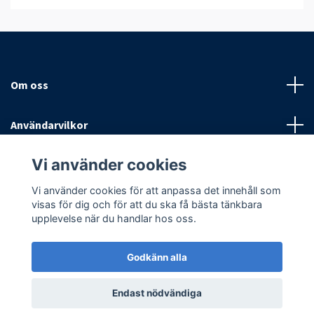
Om oss
Användarvilkor
Vi använder cookies
Sociala medier
Vi använder cookies för att anpassa det innehåll som
visas för dig och för att du ska få bästa tänkbara
upplevelse när du handlar hos oss.
Godkänn alla
© 2026 Antispinn AB
Endast nödvändiga