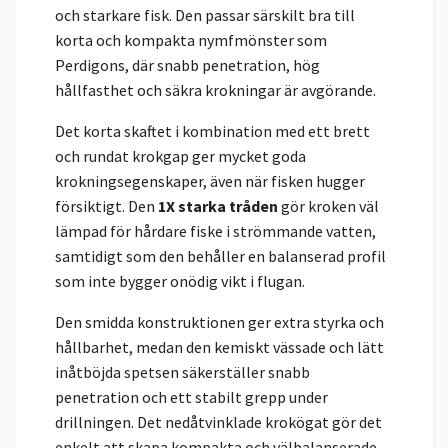
och starkare fisk. Den passar särskilt bra till
korta och kompakta nymfmönster som
Perdigons, där snabb penetration, hög
hållfasthet och säkra krokningar är avgörande.
Det korta skaftet i kombination med ett brett
och rundat krokgap ger mycket goda
krokningsegenskaper, även när fisken hugger
försiktigt. Den
1X starka tråden
gör kroken väl
lämpad för hårdare fiske i strömmande vatten,
samtidigt som den behåller en balanserad profil
som inte bygger onödig vikt i flugan.
Den smidda konstruktionen ger extra styrka och
hållbarhet, medan den kemiskt vässade och lätt
inåtböjda spetsen säkerställer snabb
penetration och ett stabilt grepp under
drillningen. Det nedåtvinklade krokögat gör det
enkelt att skapa kompakta och välbalanserade