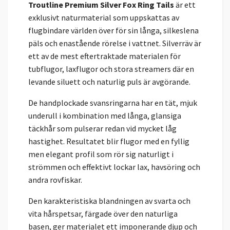
Troutline Premium Silver Fox Ring Tails
är ett
exklusivt naturmaterial som uppskattas av
flugbindare världen över för sin långa, silkeslena
päls och enastående rörelse i vattnet. Silverräv är
ett av de mest eftertraktade materialen för
tubflugor, laxflugor och stora streamers där en
levande siluett och naturlig puls är avgörande.
De handplockade svansringarna har en tät, mjuk
underull i kombination med långa, glansiga
täckhår som pulserar redan vid mycket låg
hastighet. Resultatet blir flugor med en fyllig
men elegant profil som rör sig naturligt i
strömmen och effektivt lockar lax, havsöring och
andra rovfiskar.
Den karakteristiska blandningen av svarta och
vita hårspetsar, färgade över den naturliga
basen, ger materialet ett imponerande djup och