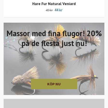
Hare Fur Natural Veniard
44 kr
49 kr
Massor med fina flugor! 20%
på de flesta just nu!
KÖP NU