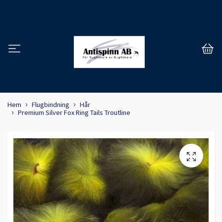
Hem
Flugbindning
Hår
Premium Silver Fox Ring Tails Troutline