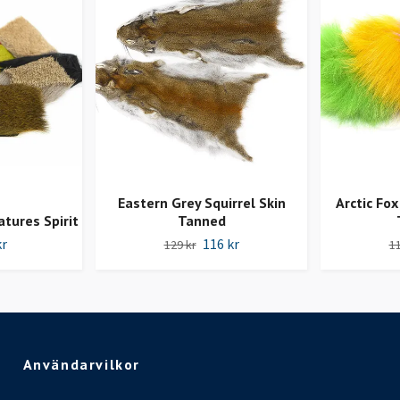
Eastern Grey Squirrel Skin
Arctic Fox
tures Spirit
Tanned
kr
116 kr
129 kr
11
Användarvilkor