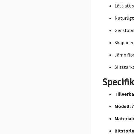
Lätt att 
Naturlig
Ger stabi
Skapar en
Jämn fibe
Slitstark
Specifi
Tillverka
Modell:
W
Material:
Bitstorle