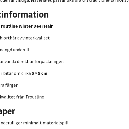
tinformation
Troutline Winter Deer Hair
orthår av vinterkvalitet
mängd underull
 använda direkt ur förpackningen
 i bitar om cirka
5 × 5 cm
era färger
valitet från Troutline
aper
nderull ger minimalt materialspill