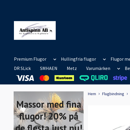
Premium Flugor
Hullingfria flugor
Flugor me
DR SLick
SMHAEN
Metz
Varumärken
Be
Hem
Flugbindning
Massor med fina
flugor! 20% på
de flesta just nu!