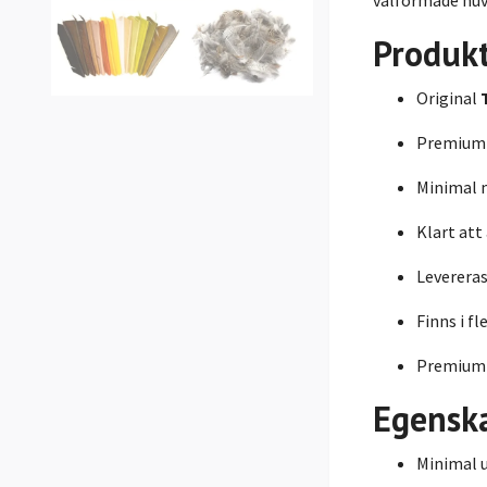
Produk
Original
Premiumhj
Minimal 
Klart att
Levereras
Finns i fl
Premiumk
Egensk
Minimal u