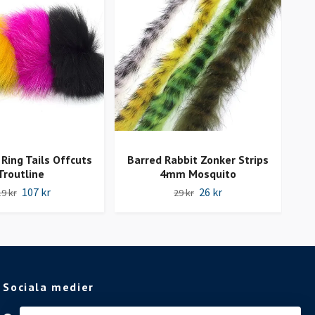
 Ring Tails Offcuts
Barred Rabbit Zonker Strips
H
Troutline
4mm Mosquito
107 kr
26 kr
9 kr
29 kr
Sociala medier