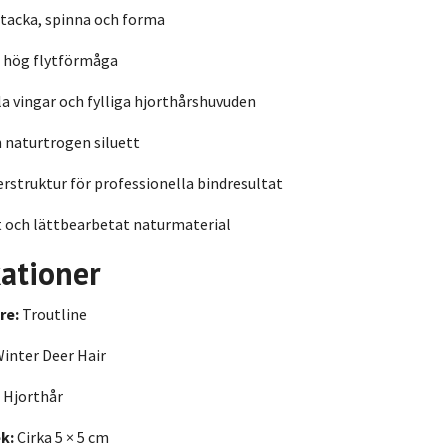
stacka, spinna och forma
t hög flytförmåga
la vingar och fylliga hjorthårshuvuden
 naturtrogen siluett
rstruktur för professionella bindresultat
t och lättbearbetat naturmaterial
kationer
re:
Troutline
inter Deer Hair
Hjorthår
k:
Cirka 5 × 5 cm