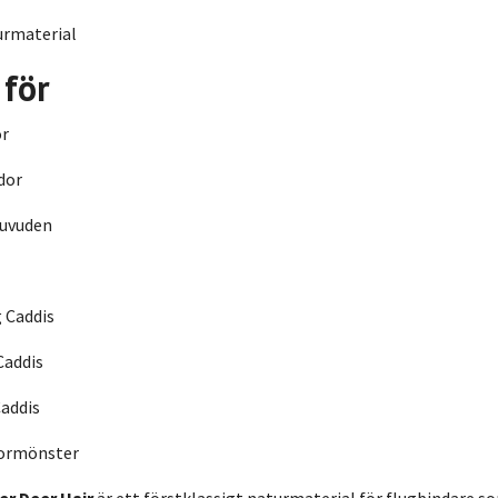
rmaterial
 för
or
dor
uvuden
 Caddis
Caddis
Caddis
ormönster
er Deer Hair
är ett förstklassigt naturmaterial för flugbindare so