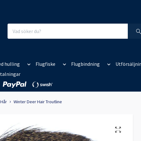
d hulling
Flugfiske
Flugbindning
Utförsäljni
talningar
Hår
Winter Deer Hair Troutline