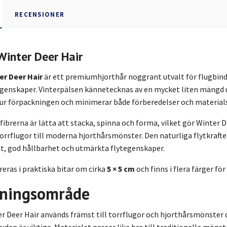
RECENSIONER
Winter Deer Hair
er Deer Hair
är ett premiumhjorthår noggrant utvalt för flugbind
enskaper. Vinterpälsen kännetecknas av en mycket liten mängd und
 ur förpackningen och minimerar både förberedelser och materials
fibrerna är lätta att stacka, spinna och forma, vilket gör Winter D
torrflugor till moderna hjorthårsmönster. Den naturliga flytkrafte
ett, god hållbarhet och utmärkta flytegenskaper.
reras i praktiska bitar om cirka
5 × 5 cm
och finns i flera färger fö
ningsområde
r Deer Hair används främst till torrflugor och hjorthårsmönster d
den är viktiga. Materialet passar lika bra till traditionella mön