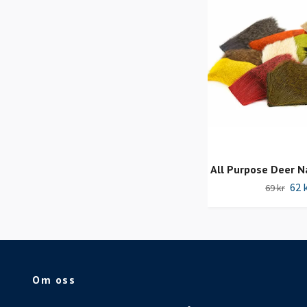
All Purpose Deer Na
62 
69 kr
Om oss