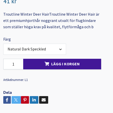
41 kr
Troutline Winter Deer HairTroutline Winter Deer Hair är
ett premiumhjorthår noggrant utvalt för flugbindare
som ställer höga krav på kvalitet, flytförmåga och b
Färg
Natural Dark Speckled
LÄGG I KORGEN
Artikelnummer:
L1
Dela