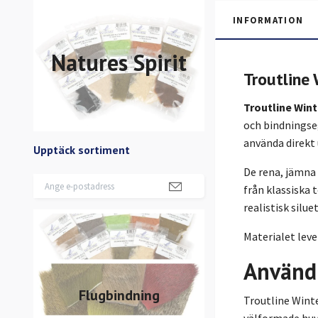
INFORMATION
Natures Spirit
Troutline 
Troutline Wint
och bindningseg
använda direkt
Upptäck sortiment
De rena, jämna 
från klassiska 
realistisk silu
Materialet leve
Använd
Flugbindning
Troutline Winte
välformade huvu