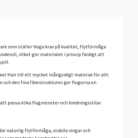
are som ställer höga krav på kvalitet, flytförmåga
erull, vilket gör materialet i princip färdigt att
pill.
eer Hair till ett mycket mångsidigt material för allt
n och den fina fiberstrukturen ger flugorna en
r att passa olika flugmönster och bindningsstilar.
är naturlig flytförmåga, stabila vingar och
ster som moderna konstruktioner.