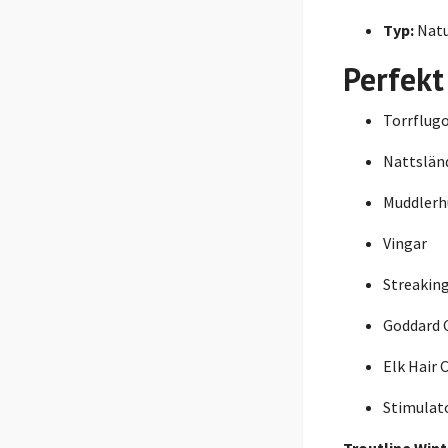
Typ:
Natu
Perfekt
Torrflug
Nattslän
Muddlerh
Vingar
Streaking
Goddard 
Elk Hair 
Stimulat
Troutline Wint