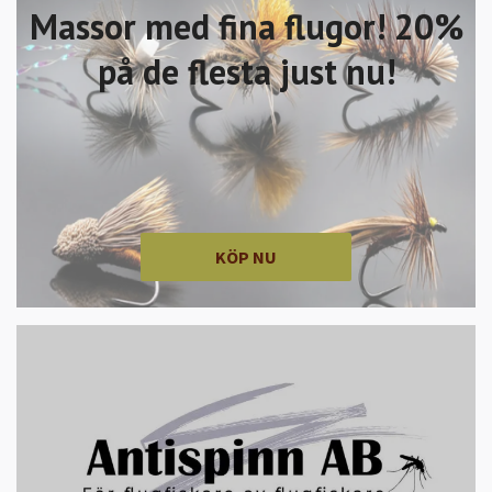
Massor med fina flugor! 20%
på de flesta just nu!
KÖP NU