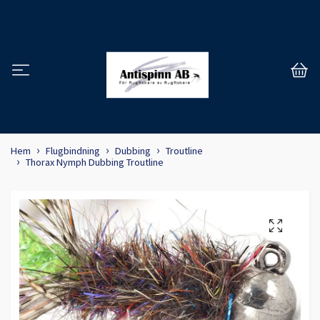
Hem
Flugbindning
Dubbing
Troutline
Thorax Nymph Dubbing Troutline