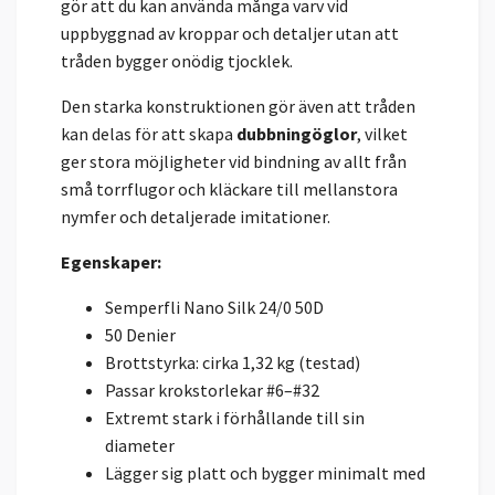
gör att du kan använda många varv vid
uppbyggnad av kroppar och detaljer utan att
tråden bygger onödig tjocklek.
Den starka konstruktionen gör även att tråden
kan delas för att skapa
dubbningöglor
, vilket
ger stora möjligheter vid bindning av allt från
små torrflugor och kläckare till mellanstora
nymfer och detaljerade imitationer.
Egenskaper:
Semperfli Nano Silk 24/0 50D
50 Denier
Brottstyrka: cirka 1,32 kg (testad)
Passar krokstorlekar #6–#32
Extremt stark i förhållande till sin
diameter
Lägger sig platt och bygger minimalt med