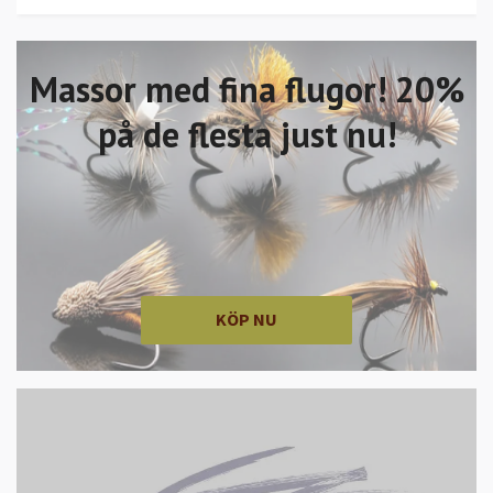
Massor med fina flugor! 20%
på de flesta just nu!
KÖP NU