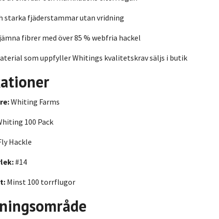
h starka fjäderstammar utan vridning
jämna fibrer med över 85 % webfria hackel
terial som uppfyller Whitings kvalitetskrav säljs i butik
kationer
re:
Whiting Farms
hiting 100 Pack
Fly Hackle
lek:
#14
t:
Minst 100 torrflugor
ningsområde