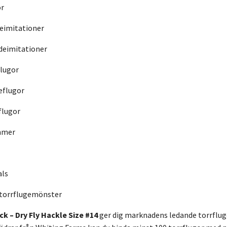
or
eimitationer
deimitationer
flugor
eflugor
flugor
mmer
als
torrflugemönster
ck – Dry Fly Hackle Size #14
ger dig marknadens ledande torrfluge