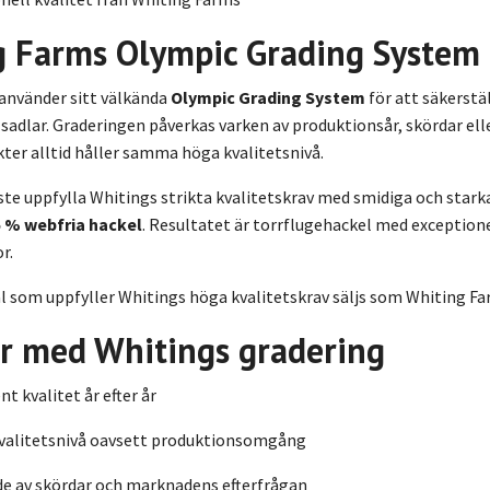
g Farms Olympic Grading System
använder sitt välkända
Olympic Grading System
för att säkerstä
 sadlar. Graderingen påverkas varken av produktionsår, skördar ell
ter alltid håller samma höga kvalitetsnivå.
ste uppfylla Whitings strikta kvalitetskrav med smidiga och stark
5 % webfria hackel
. Resultatet är torrflugehackel med exceptione
r.
l som uppfyller Whitings höga kvalitetskrav säljs som Whiting F
r med Whitings gradering
t kvalitet år efter år
alitetsnivå oavsett produktionsomgång
e av skördar och marknadens efterfrågan