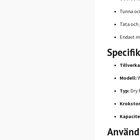
Tunna oc
Täta och 
Endast ma
Specifi
Tillverka
Modell:
W
Typ:
Dry 
Krokstor
Kapacite
Använd