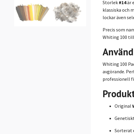
Storlek
#14
är 
klassiska och 
lockar även sele
Precis som namn
Whiting 100 til
Använd
Whiting 100 Pac
avgörande. Perf
professionell fi
Produk
Original
Genetiskt
Sorterat 