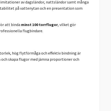
l imitationer av dagsländor, nattsländor samt många
stabilitet på vattenytan och en presentation som
för att binda
minst 100 torrflugor
, vilket gör
rofessionella flugbindare.
storlek, hög flytförmåga och effektiv bindning är
gen och skapa flugor med jämna proportioner och