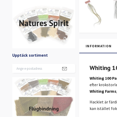
Natures Spirit
INFORMATION
Upptäck sortiment
Whiting 1
Whiting 100 Pa
efter krokstorl
Whiting Farms
Hacklet är färd
Flugbindning
kan istället fo