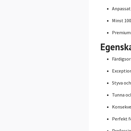
Anpassat
Minst 100
Premiumk
Egensk
Färdigsor
Exception
Styva och
Tunna oc
Konsekven
Perfekt 
Professio