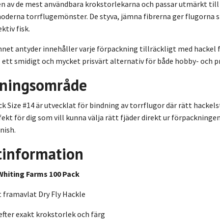
en av de mest användbara krokstorlekarna och passar utmärkt til
moderna torrflugemönster. De styva, jämna fibrerna ger flugorna 
ktiv fisk.
et antyder innehåller varje förpackning tillräckligt med hackel 
l ett smidigt och mycket prisvärt alternativ för både hobby- och p
ningsområde
k Size #14 är utvecklat för bindning av torrflugor där rätt hackel
ekt för dig som vill kunna välja rätt fjäder direkt ur förpacknin
nish.
tinformation
Whiting Farms 100 Pack
 framavlat Dry Fly Hackle
efter exakt krokstorlek och färg