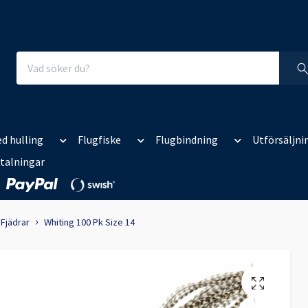
d hulling
Flugfiske
Flugbindning
Utförsäljni
talningar
Fjädrar
Whiting 100 Pk Size 14