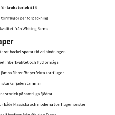
 för
krokstorlek #14
 torrflugor per förpackning
valitet från Whiting Farms
aper
terat hackel sparar tid vid bindningen
ell fiberkvalitet och flytförmåga
 jämna fibrer för perfekta torrflugor
h starka fjäderstammar
t storlek på samtliga fjädrar
för både klassiska och moderna torrflugemönster
nell kvalitet från Whiting Farms