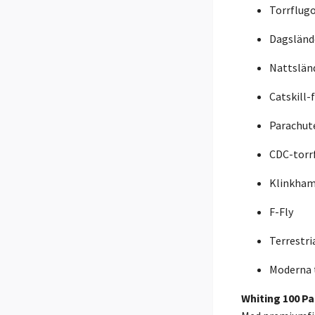
Torrflug
Dagsländ
Nattslän
Catskill-
Parachut
CDC-torr
Klinkha
F-Fly
Terrestri
Moderna 
Whiting 100 Pa