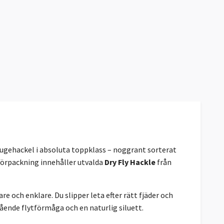
flugehackel i absoluta toppklass – noggrant sorterat
 förpackning innehåller utvalda
Dry Fly Hackle
från
re och enklare. Du slipper leta efter rätt fjäder och
ående flytförmåga och en naturlig siluett.