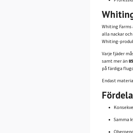
Whitin
Whiting Farms 
alla nackar och
Whiting-produk
Varje fjäder må
samt mer än
8
på färdiga flugo
Endast materia
Fördela
Konsekven
Samma kv
Oberoend