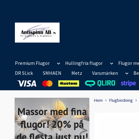
Premium Flugor
Hullingfria flugor
Flugor me
DR SLick
SMHAEN
Metz
Varumärken
Be
Hem
Flugbindning
Massor med fina
flugor! 20% på
de flesta just nu!