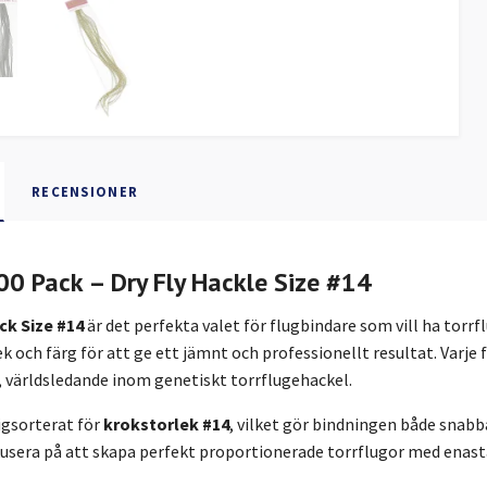
RECENSIONER
00 Pack – Dry Fly Hackle Size #14
ck Size #14
är det perfekta valet för flugbindare som vill ha torr
ek och färg för att ge ett jämnt och professionellt resultat. Varje
, världsledande inom genetiskt torrflugehackel.
igsorterat för
krokstorlek #14
, vilket gör bindningen både snabba
kusera på att skapa perfekt proportionerade torrflugor med enast