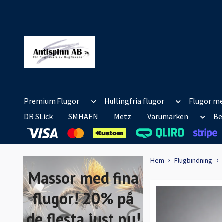
Premium Flugor
Hullingfria flugor
Flugor me
DR SLick
SMHAEN
Metz
Varumärken
Be
Hem
Flugbindning
Massor med fina
flugor! 20% på
de flesta just nu!