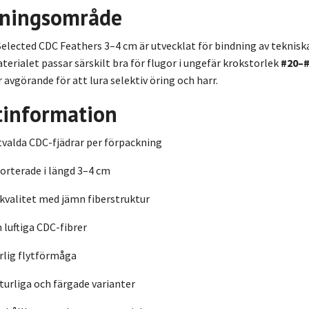
ningsområde
Selected CDC Feathers 3–4 cm är utvecklat för bindning av teknis
terialet passar särskilt bra för flugor i ungefär krokstorlek
#20–
 avgörande för att lura selektiv öring och harr.
tinformation
valda CDC-fjädrar per förpackning
orterade i längd 3–4 cm
valitet med jämn fiberstruktur
 luftiga CDC-fibrer
rlig flytförmåga
aturliga och färgade varianter