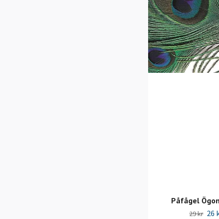
Påfågel Ögon
26 
29 kr