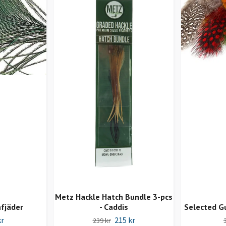
Metz Hackle Hatch Bundle 3-pcs
fjäder
- Caddis
Selected G
kr
215 kr
239 kr