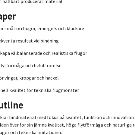
h hållbart producerat material
aper
ör små torrflugor, emergers och kläckare
kventa resultat vid bindning
skapa välbalanserade och realistiska flugor
flytförmåga och livfull rörelse
för vingar, kroppar och hackel
nell kvalitet för tekniska flugmönster
utline
klar bindmaterial med fokus på kvalitet, funktion och innovation
lden över för sin jämna kvalitet, höga flytförmåga och naturliga rör
ugor och tekniska imitationer.