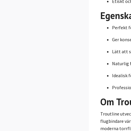
Etiskt oc
Egensk
Perfekt f
Ger konse
Lätt att 
Naturlig 
Idealisk 
Professio
Om Tro
Troutline utvec
flugbindare vär
moderna torrfl