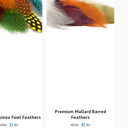
Premium Mallard Barred
W
uinea Fowl Feathers
Feathers
31 kr
41 kr
34 kr
45 kr