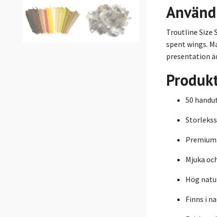
Använd
Troutline Size 
spent wings. Ma
presentation är
Produk
50 handut
Storlekss
Premiumk
Mjuka och
Hög natu
Finns i n