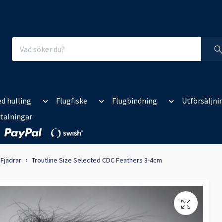
d hulling
Flugfiske
Flugbindning
Utförsäljni
talningar
Fjädrar
Troutline Size Selected CDC Feathers 3-4cm