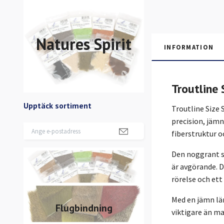
Natures Spirit
INFORMATION
Troutline
Upptäck sortiment
Troutline Size
precision, jämn
fiberstruktur 
Den noggrant so
är avgörande. D
rörelse och ett
Med en jämn l
Flugbindning
viktigare än m