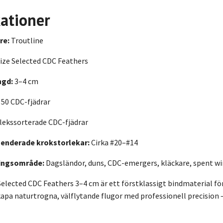
kationer
re:
Troutline
ize Selected CDC Feathers
ngd:
3–4 cm
50 CDC-fjädrar
lekssorterade CDC-fjädrar
nderade krokstorlekar:
Cirka #20–#14
ingsområde:
Dagsländor, duns, CDC-emergers, kläckare, spent wi
Selected CDC Feathers 3–4 cm är ett förstklassigt bindmaterial för 
apa naturtrogna, välflytande flugor med professionell precision – 