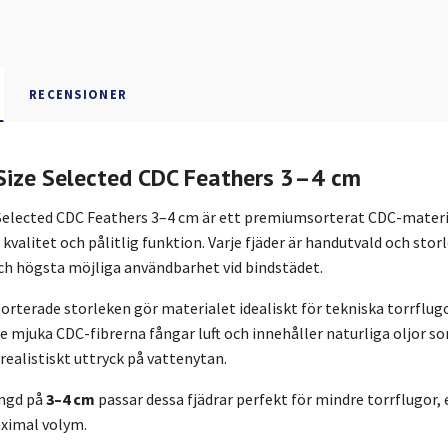
RECENSIONER
 Size Selected CDC Feathers 3–4 cm
 Selected CDC Feathers 3–4 cm är ett premiumsorterat CDC-materia
 kvalitet och pålitlig funktion. Varje fjäder är handutvald och stor
och högsta möjliga användbarhet vid bindstädet.
rterade storleken gör materialet idealiskt för tekniska torrflug
e mjuka CDC-fibrerna fångar luft och innehåller naturliga oljor 
 realistiskt uttryck på vattenytan.
ängd på
3–4 cm
passar dessa fjädrar perfekt för mindre torrflugor
aximal volym.