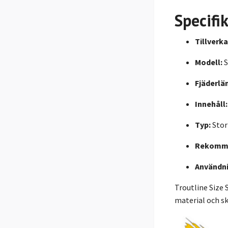
Specifi
Tillverka
Modell:
S
Fjäderlä
Innehåll:
Typ:
Stor
Rekomme
Användn
Troutline Size 
material och sk