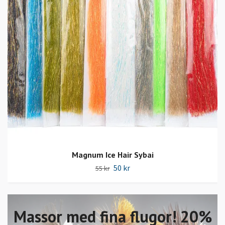
Magnum Ice Hair Sybai
50 kr
55 kr
Massor med fina flugor! 20%