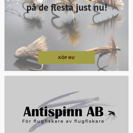
på de flesta just nu!
KÖP NU