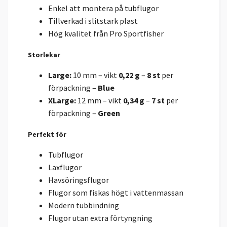
Enkel att montera på tubflugor
Tillverkad i slitstark plast
Hög kvalitet från Pro Sportfisher
Storlekar
Large:
10 mm – vikt
0,22 g
–
8 st
per
förpackning –
Blue
XLarge:
12 mm – vikt
0,34 g
–
7 st
per
förpackning –
Green
Perfekt för
Tubflugor
Laxflugor
Havsöringsflugor
Flugor som fiskas högt i vattenmassan
Modern tubbindning
Flugor utan extra förtyngning