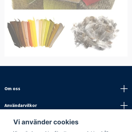
Om oss
Användarvilkor
Vi använder cookies
Sociala medier