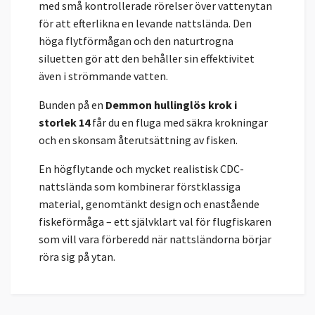
med små kontrollerade rörelser över vattenytan
för att efterlikna en levande nattslända. Den
höga flytförmågan och den naturtrogna
siluetten gör att den behåller sin effektivitet
även i strömmande vatten.
Bunden på en
Demmon hullinglös krok i
storlek 14
får du en fluga med säkra krokningar
och en skonsam återutsättning av fisken.
En högflytande och mycket realistisk CDC-
nattslända som kombinerar förstklassiga
material, genomtänkt design och enastående
fiskeförmåga – ett självklart val för flugfiskaren
som vill vara förberedd när nattsländorna börjar
röra sig på ytan.