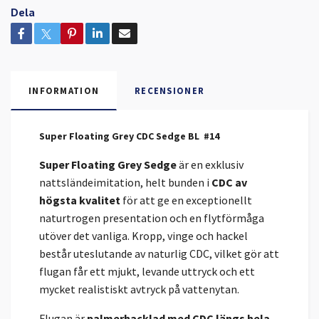
Dela
INFORMATION
RECENSIONER
Super Floating Grey CDC Sedge BL #14
Super Floating Grey Sedge
är en exklusiv
nattsländeimitation, helt bunden i
CDC av
högsta kvalitet
för att ge en exceptionellt
naturtrogen presentation och en flytförmåga
utöver det vanliga. Kropp, vinge och hackel
består uteslutande av naturlig CDC, vilket gör att
flugan får ett mjukt, levande uttryck och ett
mycket realistiskt avtryck på vattenytan.
Flugan är
palmerhacklad med CDC längs hela