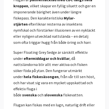
kroppen
, vilket skapar en fyllig siluett och ger en
imponerande bärighet även under längre
fiskepass. Den karakteristiska
Mylar-
stjärten
efterliknar resterna av insektens
nymfskal och förstärker illusionen av en nykläckt
eller nyligen utvecklad nattslända – en detalj
som ofta triggar hugg från både öring och harr.
Super Floating Grey Sedge är särskilt effektiv
under
eftermiddagar och kvällar
, då
nattsländorna blir allt mer aktiva och fisken
söker föda på ytan. Den fungerar utmärkt
under
hela fiskesäsongen
, från vår till sen höst,
och har visat sig vara en mycket uppskattad och
effektiv fluga i
både
svenska
och
slovenska
fiskevatten.
Flugan kan fiskas med en lugn, naturlig drift eller