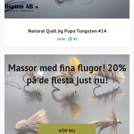
Natural Quill Jig Pupa Tungsten #14
20 kr
22 kr
Massor med fina flugor! 20%
på de flesta just nu!
KÖP NU