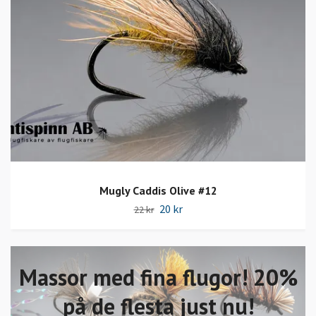
Mugly Caddis Olive #12
20 kr
22 kr
Massor med fina flugor! 20%
på de flesta just nu!