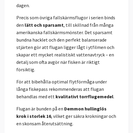
dagen.
Precis som övriga fallskärmsflugor i serien binds
den
lätt och sparsamt
, till skillnad från många
amerikanska fallskärmsmönster. Det sparsamt
bundna hacklet och den perfekt balanserade
stjärten gör att flugan ligger lågt i ytfilmen och
skapar ett mycket realistiskt vattenavtryck – en
detalj som ofta avgör när fisken är riktigt
försiktig.
För att bibehålla optimal flytförmåga under
långa fiskepass rekommenderas att flugan
behandlas med ett
kvalitativt torrflugemedel
.
Flugan är bunden på en
Demmon hullinglös
krok i storlek 16
, vilket ger säkra krokningar och
en skonsam återutsättning.