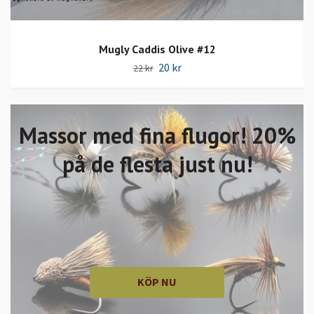
Mugly Caddis Olive #12
20 kr
22 kr
Massor med fina flugor! 20%
på de flesta just nu!
KÖP NU