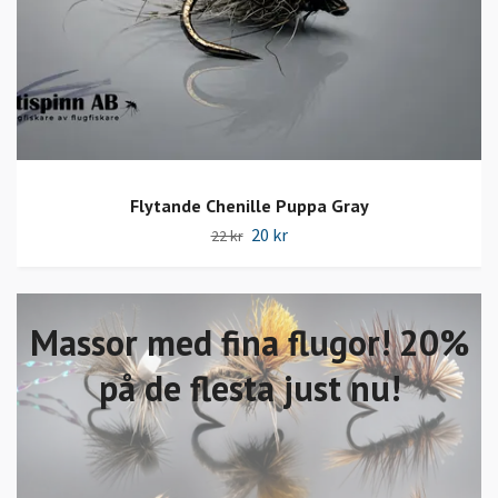
Flytande Chenille Puppa Gray
20 kr
22 kr
Massor med fina flugor! 20%
på de flesta just nu!