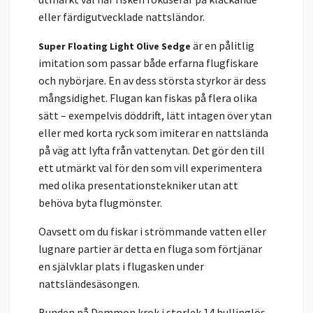
eller färdigutvecklade nattsländor.
är en pålitlig
Super Floating Light Olive Sedge
imitation som passar både erfarna flugfiskare
och nybörjare. En av dess största styrkor är dess
mångsidighet. Flugan kan fiskas på flera olika
sätt – exempelvis döddrift, lätt intagen över ytan
eller med korta ryck som imiterar en nattslända
på väg att lyfta från vattenytan. Det gör den till
ett utmärkt val för den som vill experimentera
med olika presentationstekniker utan att
behöva byta flugmönster.
Oavsett om du fiskar i strömmande vatten eller
lugnare partier är detta en fluga som förtjänar
en självklar plats i flugasken under
nattsländesäsongen.
Bunden på Demmon krok i storlek 14 hullinglös.