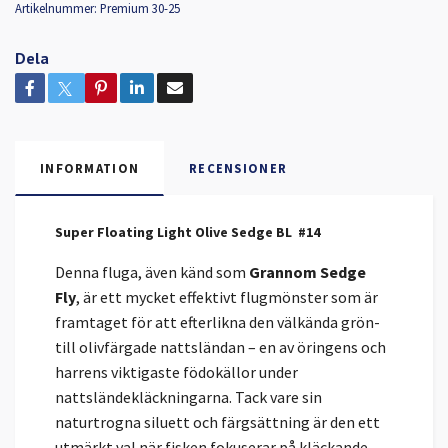
Artikelnummer:
Premium 30-25
Dela
INFORMATION
RECENSIONER
Super Floating Light Olive Sedge BL #14
Denna fluga, även känd som
Grannom Sedge
Fly
, är ett mycket effektivt flugmönster som är
framtaget för att efterlikna den välkända grön-
till olivfärgade nattsländan – en av öringens och
harrens viktigaste födokällor under
nattsländekläckningarna. Tack vare sin
naturtrogna siluett och färgsättning är den ett
utmärkt val när fisken fokuserar på kläckande