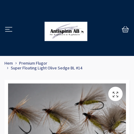
Hem
Premium Flugor
Super Floating Light Olive Sedge BL #14