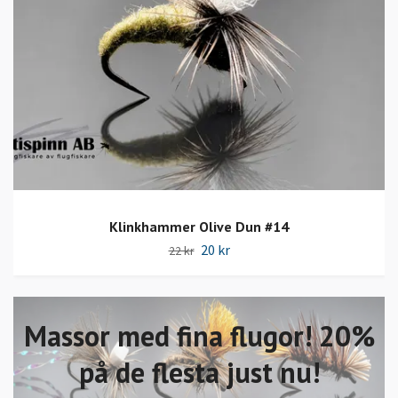
Klinkhammer Olive Dun #14
20 kr
22 kr
Massor med fina flugor! 20%
på de flesta just nu!