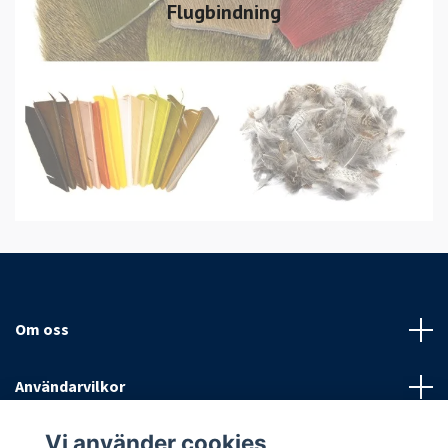
Flugbindning
Om oss
Användarvilkor
Vi använder cookies
Sociala medier