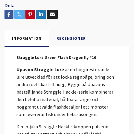
Dela
INFORMATION
RECENSIONER
Straggle Lure Green Flash Dragonfly #10
Upavon Straggle Lure
är en högpresterande
lure utvecklad för att locka regnbåge, öring och
andra rovfiskar till hugg. Byggd på Upavons
bästsäljande Straggle Hackle-serie kombinerar
den livfulla material, hållbara färger och
noggrant utvalda flashdetaljer i ett mönster
som levererar fisk under hela säsongen.
Den mjuka Straggle Hackle-kroppen pulserar
naturligt i vattnet och skapar en förförisk