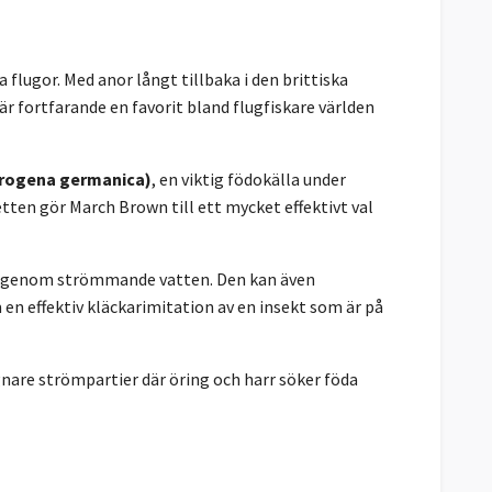
 flugor. Med anor långt tillbaka i den brittiska
r fortfarande en favorit bland flugfiskare världen
rogena germanica)
, en viktig födokälla under
etten gör March Brown till ett mycket effektivt val
 genom strömmande vatten. Den kan även
m en effektiv kläckarimitation av en insekt som är på
gnare strömpartier där öring och harr söker föda