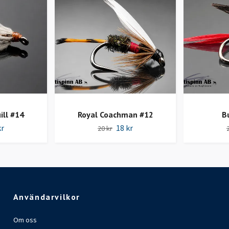
ill #14
Royal Coachman #12
B
kr
18 kr
20 kr
Användarvilkor
Om oss