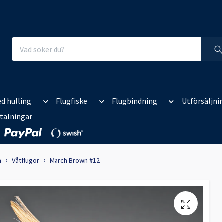
d hulling
Flugfiske
Flugbindning
Utförsäljni
talningar
a
Våtflugor
March Brown #12