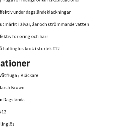
effektiv under dagsländekläckningar
utmärkt i älvar, åar och strömmande vatten
fektiv för öring och harr
 hullinglös krok i storlek #12
kationer
Våtfluga / Kläckare
arch Brown
n:
Dagslända
#12
linglös