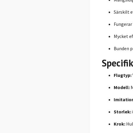
Särskilt 
Fungerar 
Mycket ef
Bunden på
Specifi
Flugtyp:
Modell:
M
Imitatio
Storlek:
Krok:
Hul