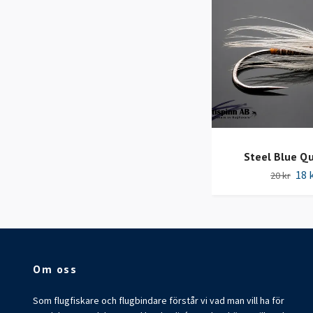
Steel Blue Qu
18 
20 kr
Om oss
Som flugfiskare och flugbindare förstår vi vad man vill ha för