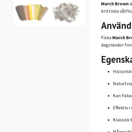
March Brown
ä
brittiska våtfl
Använd
Fiska
March Br
dagsländor finn
Egensk
Historisk
Naturtro
Kan fiska
Effektiv i
Klassisk 
Mångsidig