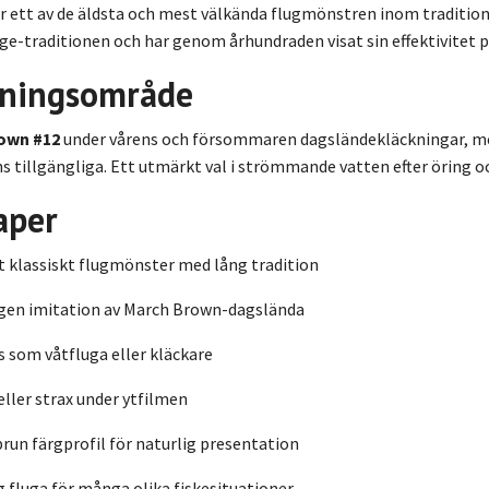
r ett av de äldsta och mest välkända flugmönstren inom traditionel
uge-traditionen och har genom århundraden visat sin effektivitet 
ningsområde
own #12
under vårens och försommaren dagsländekläckningar, me
s tillgängliga. Ett utmärkt val i strömmande vatten efter öring oc
aper
t klassiskt flugmönster med lång tradition
gen imitation av March Brown-dagslända
s som våtfluga eller kläckare
 eller strax under ytfilmen
brun färgprofil för naturlig presentation
 fluga för många olika fiskesituationer