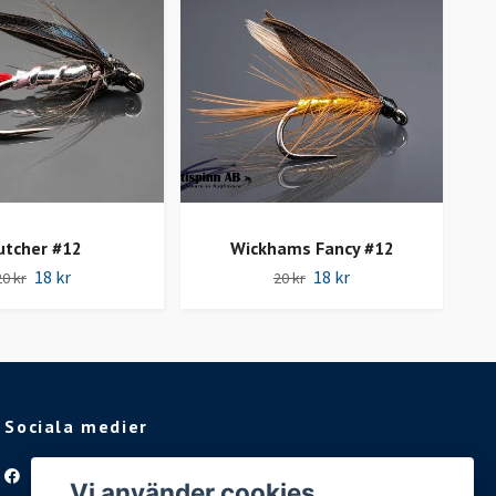
utcher #12
Wickhams Fancy #12
18 kr
18 kr
20 kr
20 kr
Sociala medier
Facebook
Vi använder cookies