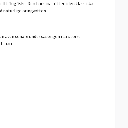
lt flugfiske. Den har sina rötter i den klassiska
på naturliga öringvatten.
n även senare under säsongen när större
h harr.