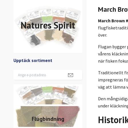
March Br
March Brown 
Natures Spirit
flugfisketradit
över.
Flugan bygger 
vårens kläcknin
Upptäck sortiment
när fisken foku
Traditionellt f
impregneras för
väg att lämna 
Den mångsidiga 
under kläckning
Histori
Flugbindning