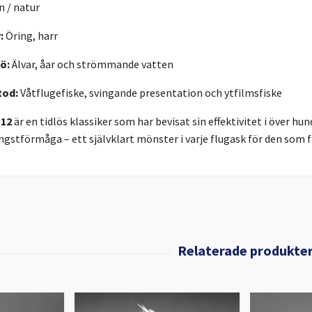
 / natur
:
Öring, harr
ö:
Älvar, åar och strömmande vatten
tod:
Våtflugefiske, svingande presentation och ytfilmsfiske
#12
är en tidlös klassiker som har bevisat sin effektivitet i över hu
ngstförmåga – ett självklart mönster i varje flugask för den som fi