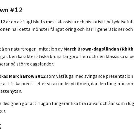
own #12
#12
är en av flugfiskets mest klassiska och historiskt betydelsefulla
ionen har detta mönster fångat öring och harr i generationer och ä
på en naturtrogen imitation av
March Brown-dagsländan (Rhith
gar. Den karakteristiska bruna färgprofilen och den klassiska silu
serar på större dagsländor.
iskas
March Brown #12
som våtfluga med svingande presentation
 att fiska precis i eller strax under ytfilmen, där den fungerar so
vattenytan.
designen gör att flugan fungerar lika bra i älvar och åar som i lu
ar.
k