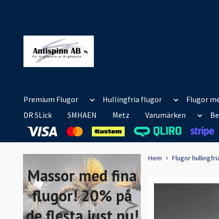
Premium Flugor
Hullingfria flugor
Flugor me
DR SLick
SMHAEN
Metz
Varumärken
Be
Hem
Flugor hullingfri
Massor med fina
flugor! 20% på
de flesta just nu!