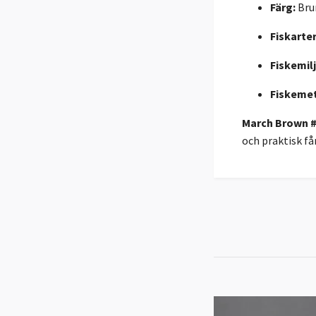
Färg:
Brun
Fiskarter
Fiskemilj
Fiskeme
March Brown 
och praktisk få