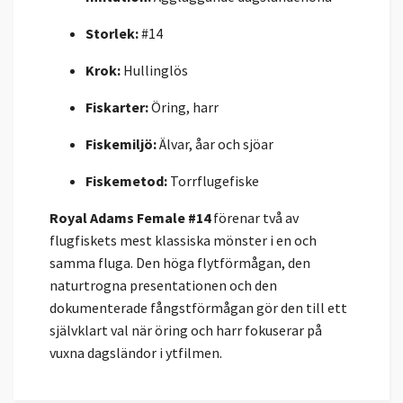
Storlek:
#14
Krok:
Hullinglös
Fiskarter:
Öring, harr
Fiskemiljö:
Älvar, åar och sjöar
Fiskemetod:
Torrflugefiske
Royal Adams Female #14
förenar två av
flugfiskets mest klassiska mönster i en och
samma fluga. Den höga flytförmågan, den
naturtrogna presentationen och den
dokumenterade fångstförmågan gör den till ett
självklart val när öring och harr fokuserar på
vuxna dagsländor i ytfilmen.