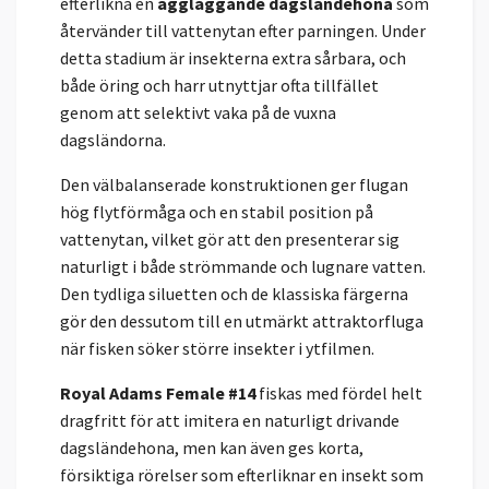
efterlikna en
äggläggande dagsländehona
som
återvänder till vattenytan efter parningen. Under
detta stadium är insekterna extra sårbara, och
både öring och harr utnyttjar ofta tillfället
genom att selektivt vaka på de vuxna
dagsländorna.
Den välbalanserade konstruktionen ger flugan
hög flytförmåga och en stabil position på
vattenytan, vilket gör att den presenterar sig
naturligt i både strömmande och lugnare vatten.
Den tydliga siluetten och de klassiska färgerna
gör den dessutom till en utmärkt attraktorfluga
när fisken söker större insekter i ytfilmen.
Royal Adams Female #14
fiskas med fördel helt
dragfritt för att imitera en naturligt drivande
dagsländehona, men kan även ges korta,
försiktiga rörelser som efterliknar en insekt som