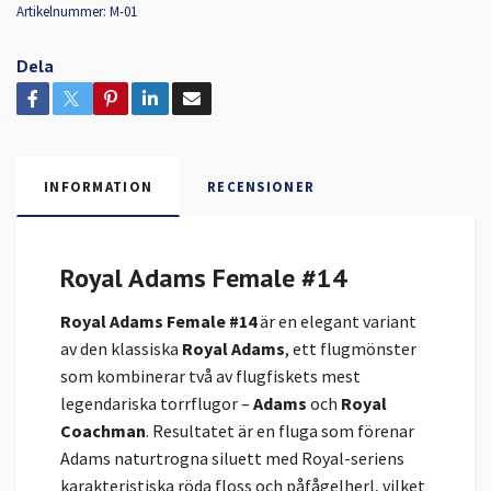
Artikelnummer:
M-01
Dela
INFORMATION
RECENSIONER
Royal Adams Female #14
Royal Adams Female #14
är en elegant variant
av den klassiska
Royal Adams
, ett flugmönster
som kombinerar två av flugfiskets mest
legendariska torrflugor –
Adams
och
Royal
Coachman
. Resultatet är en fluga som förenar
Adams naturtrogna siluett med Royal-seriens
karakteristiska röda floss och påfågelherl, vilket