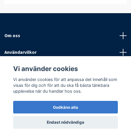
Om oss
Användarvilkor
Vi använder cookies
Sociala medier
Vi använder cookies för att anpassa det innehåll som
visas för dig och för att du ska få bästa tänkbara
upplevelse när du handlar hos oss.
Godkänn alla
© 2026 Antispinn AB
Endast nödvändiga