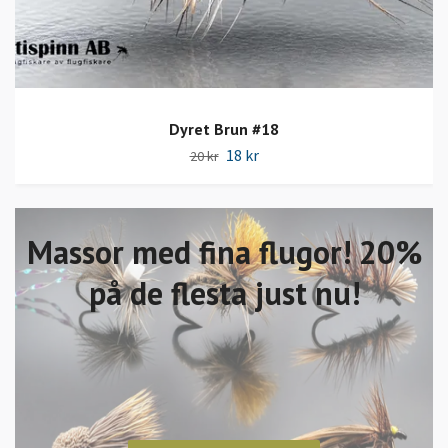
Dyret Brun #18
18 kr
20 kr
Massor med fina flugor! 20%
på de flesta just nu!