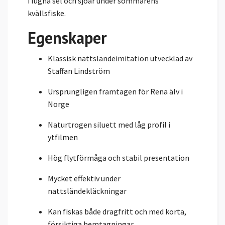
i lugna sel och sjöar under sommarens
kvällsfiske.
Egenskaper
Klassisk nattsländeimitation utvecklad av
Staffan Lindström
Ursprungligen framtagen för Rena älv i
Norge
Naturtrogen siluett med låg profil i
ytfilmen
Hög flytförmåga och stabil presentation
Mycket effektiv under
nattsländekläckningar
Kan fiskas både dragfritt och med korta,
försiktiga hemtagningar