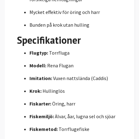
Mycket effektiv för öring och harr
Bunden på krok utan hulling
Specifikationer
Flugtyp:
Torrfluga
Modell:
Rena Flugan
Imitation:
Vuxen nattslända (Caddis)
Krok:
Hullinglös
Fiskarter:
Öring, harr
Fiskemiljö:
Älvar, åar, lugna sel och sjöar
Fiskemetod:
Torrflugefiske