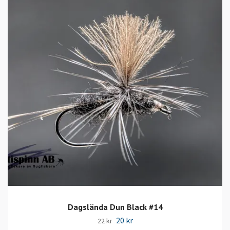
Dagslända Dun Black #14
20 kr
22 kr