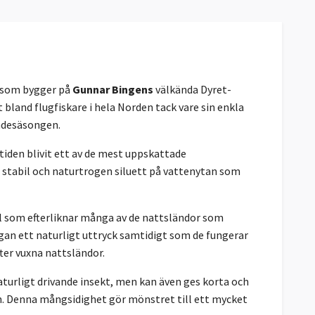
n som bygger på
Gunnar Bingens
välkända Dyret-
bland flugfiskare i hela Norden tack vare sin enkla
ndesäsongen.
tiden blivit ett av de mest uppskattade
 stabil och naturtrogen siluett på vattenytan som
il som efterliknar många av de nattsländor som
n ett naturligt uttryck samtidigt som de fungerar
fter vuxna nattsländor.
aturligt drivande insekt, men kan även ges korta och
n. Denna mångsidighet gör mönstret till ett mycket