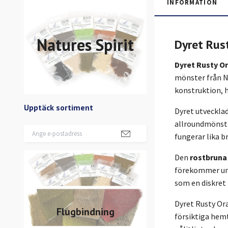
INFORMATION
Natures Spirit
Dyret Rus
Dyret Rusty O
mönster från No
konstruktion, 
Upptäck sortiment
Dyret utvecklad
allroundmönstre
fungerar lika b
Den
rostbruna
förekommer und
som en diskret t
Dyret Rusty Ora
Flugbindning
försiktiga hem