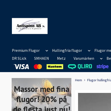
Premium Flugor
Hullingfria flugor
Flugor me
DR SLick
SMHAEN
Metz
Varumärken
Be
Hem
Flugor hullingfri
Massor med fina
flugor! 20% på
de flesta just nu!