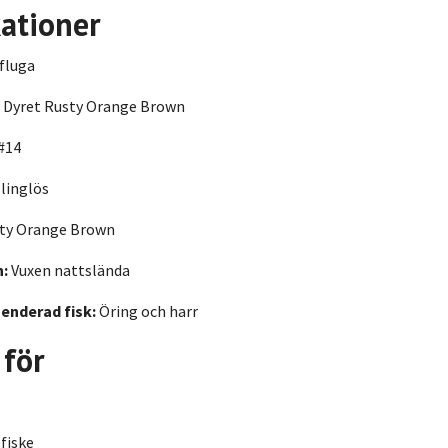
kationer
fluga
Dyret Rusty Orange Brown
#14
linglös
ty Orange Brown
n:
Vuxen nattslända
nderad fisk:
Öring och harr
 för
fiske