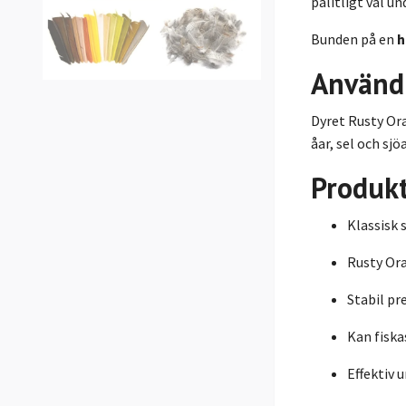
pålitligt val u
Bunden på en
h
Använd
Dyret Rusty Ora
åar, sel och sj
Produk
Klassisk 
Rusty Or
Stabil pr
Kan fiska
Effektiv 