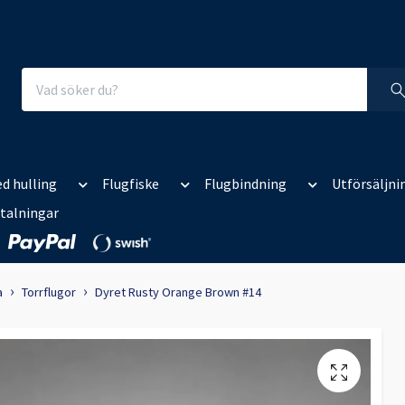
d hulling
Flugfiske
Flugbindning
Utförsäljni
talningar
a
Torrflugor
Dyret Rusty Orange Brown #14