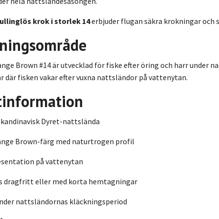
nder hela nattsländesäsongen.
ullinglös krok i storlek 14
erbjuder flugan säkra krokningar och
ningsområde
nge Brown #14 är utvecklad för fiske efter öring och harr under n
öar där fisken vakar efter vuxna nattsländor på vattenytan.
tinformation
skandinavisk Dyret-nattslända
ange Brown-färg med naturtrogen profil
esentation på vattenytan
s dragfritt eller med korta hemtagningar
under nattsländornas kläckningsperiod