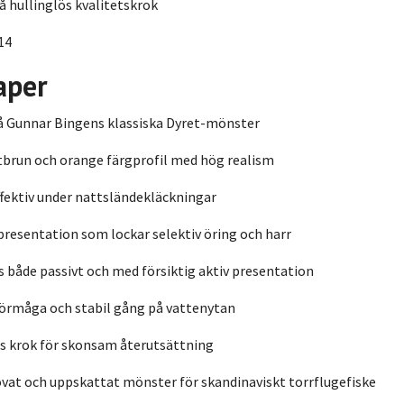
 hullinglös kvalitetskrok
14
aper
å Gunnar Bingens klassiska Dyret-mönster
tbrun och orange färgprofil med hög realism
fektiv under nattsländekläckningar
presentation som lockar selektiv öring och harr
s både passivt och med försiktig aktiv presentation
förmåga och stabil gång på vattenytan
s krok för skonsam återutsättning
vat och uppskattat mönster för skandinaviskt torrflugefiske