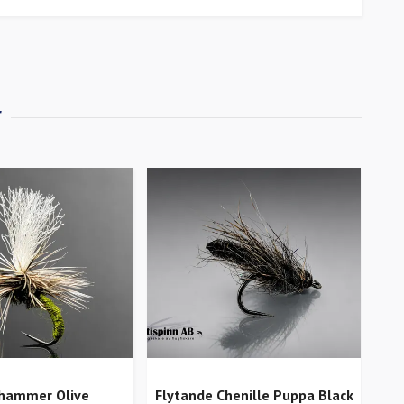
khammer Olive
Flytande Chenille Puppa Black
Kli