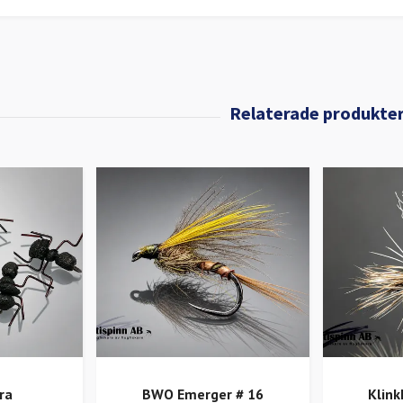
ra
BWO Emerger # 16
Klin