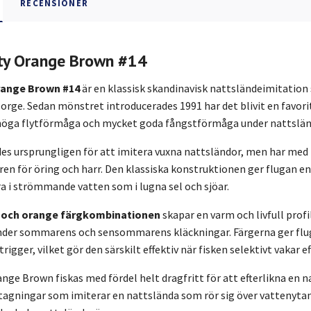
RECENSIONER
ty Orange Brown #14
range Brown #14
är en klassisk skandinavisk nattsländeimitatio
rge. Sedan mönstret introducerades 1991 har det blivit en favorit 
höga flytförmåga och mycket goda fångstförmåga under nattslä
es ursprungligen för att imitera vuxna nattsländor, men har med 
n för öring och harr. Den klassiska konstruktionen ger flugan en
ra i strömmande vatten som i lugna sel och sjöar.
 och orange färgkombinationen
skapar en varm och livfull prof
er sommarens och sensommarens kläckningar. Färgerna ger fluga
rigger, vilket gör den särskilt effektiv när fisken selektivt vakar e
nge Brown fiskas med fördel helt dragfritt för att efterlikna en n
tagningar som imiterar en nattslända som rör sig över vattenyta