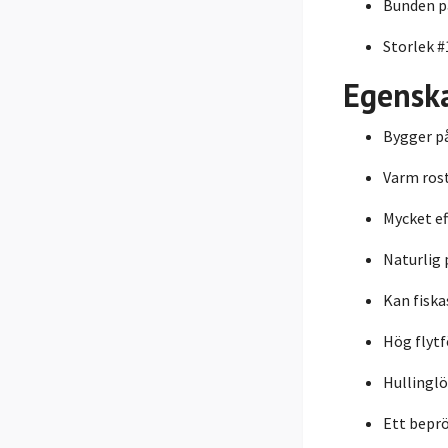
Bunden på
Storlek #
Egensk
Bygger p
Varm ros
Mycket ef
Naturlig 
Kan fiska
Hög flyt
Hullinglö
Ett beprö