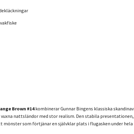
dekläckningar
 vakfiske
range Brown #14
kombinerar Gunnar Bingens klassiska skandinavi
r vuxna nattsländor med stor realism. Den stabila presentationen
ett mönster som förtjänar en självklar plats i flugasken under he