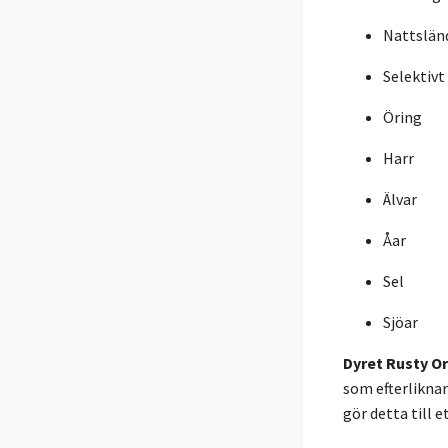
Nattslän
Selektivt
Öring
Harr
Älvar
Åar
Sel
Sjöar
Dyret Rusty O
som efterlikna
gör detta till 