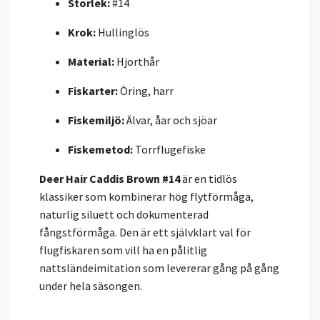
Storlek:
#14
Krok:
Hullinglös
Material:
Hjorthår
Fiskarter:
Öring, harr
Fiskemiljö:
Älvar, åar och sjöar
Fiskemetod:
Torrflugefiske
Deer Hair Caddis Brown #14
är en tidlös
klassiker som kombinerar hög flytförmåga,
naturlig siluett och dokumenterad
fångstförmåga. Den är ett självklart val för
flugfiskaren som vill ha en pålitlig
nattsländeimitation som levererar gång på gång
under hela säsongen.