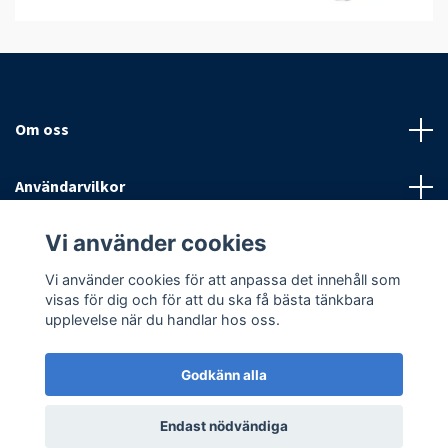
Om oss
Användarvilkor
Vi använder cookies
Sociala medier
Vi använder cookies för att anpassa det innehåll som
visas för dig och för att du ska få bästa tänkbara
upplevelse när du handlar hos oss.
Godkänn alla
© 2026 Antispinn AB
Endast nödvändiga