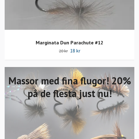
Marginata Dun Parachute #12
18 kr
20 kr
Massor med fina flugor! 20%
på de flesta just nu!