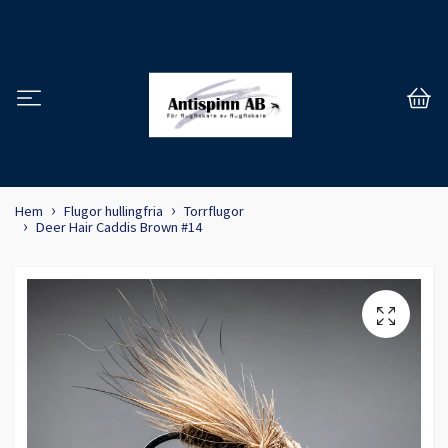
Hem
Flugor hullingfria
Torrflugor
Deer Hair Caddis Brown #14