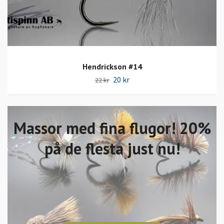
Hendrickson #14
20 kr
22 kr
Massor med fina flugor! 20%
på de flesta just nu!