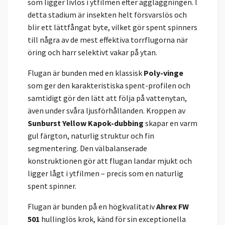
som ligger livlös i ytfilmen efter äggläggningen. I
detta stadium är insekten helt försvarslös och
blir ett lättfångat byte, vilket gör spent spinners
till några av de mest effektiva torrflugorna när
öring och harr selektivt vakar på ytan.
Flugan är bunden med en klassisk
Poly-vinge
som ger den karakteristiska spent-profilen och
samtidigt gör den lätt att följa på vattenytan,
även under svåra ljusförhållanden. Kroppen av
Sunburst Yellow Kapok-dubbing
skapar en varm
gul färgton, naturlig struktur och fin
segmentering. Den välbalanserade
konstruktionen gör att flugan landar mjukt och
ligger lågt i ytfilmen – precis som en naturlig
spent spinner.
Flugan är bunden på en högkvalitativ
Ahrex FW
501
hullinglös krok, känd för sin exceptionella