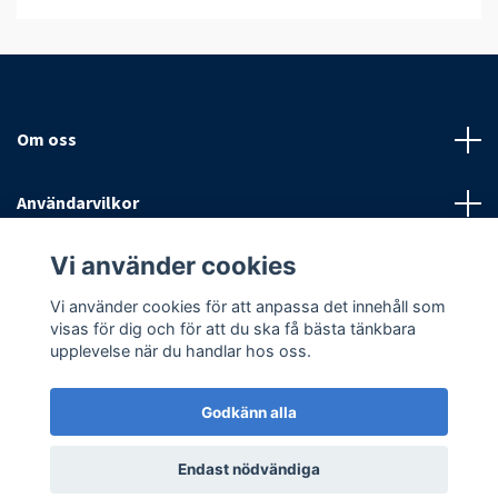
Om oss
Användarvilkor
Vi använder cookies
Sociala medier
Vi använder cookies för att anpassa det innehåll som
visas för dig och för att du ska få bästa tänkbara
upplevelse när du handlar hos oss.
Godkänn alla
© 2026 Antispinn AB
Endast nödvändiga