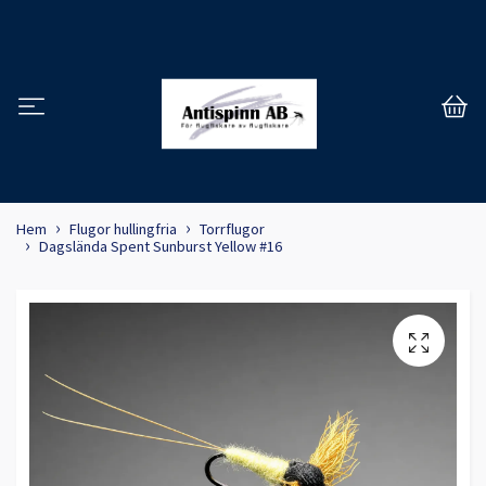
Hem
Flugor hullingfria
Torrflugor
Dagslända Spent Sunburst Yellow #16