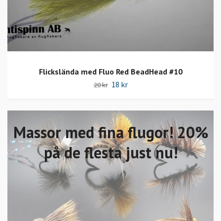
Flickslända med Fluo Red BeadHead #10
18 kr
20 kr
Massor med fina flugor! 20%
på de flesta just nu!