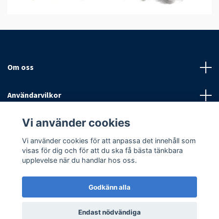
Om oss
Användarvilkor
Vi använder cookies
Sociala medier
Vi använder cookies för att anpassa det innehåll som
visas för dig och för att du ska få bästa tänkbara
upplevelse när du handlar hos oss.
Godkänn alla
© 2026 Antispinn AB
Endast nödvändiga