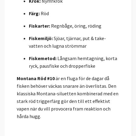
Krok:
Nymfkrok
Färg:
Röd
Fiskarter:
Regnbåge, öring, röding
Fiskemiljö:
Sjöar, tjärnar, put & take-
vatten och lugna strömmar
Fiskemetod:
Långsam hemtagning, korta
ryck, pausfiske och dropperfiske
Montana Röd #10
är en fluga för de dagar då
fisken behöver väckas snarare än överlistas. Den
klassiska Montana-siluetten kombinerad med en
stark röd triggerfärg gör den till ett effektivt
vapen när du vill provocera fram reaktion och
hårda hugg.