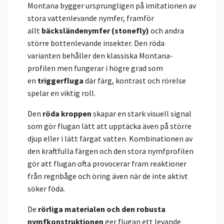
Montana bygger ursprungligen på imitationen av
stora vattenlevande nymfer, framför
allt
bäcksländenymfer (stonefly)
och andra
större bottenlevande insekter. Den röda
varianten behåller den klassiska Montana-
profilen men fungerar i högre grad som
en
triggerfluga
där färg, kontrast och rörelse
spelar en viktig roll.
Den
röda kroppen
skapar en stark visuell signal
som gör flugan lätt att upptäcka även på större
djup eller i lätt färgat vatten. Kombinationen av
den kraftfulla färgen och den stora nymfprofilen
gör att flugan ofta provocerar fram reaktioner
från regnbåge och öring även när de inte aktivt
söker föda.
De
rörliga materialen och den robusta
nymfkonstruktionen
ger flugan ett levande