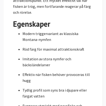
attraktionspunkt. Ett mycket effektivt val när
fisken är trög, men fortfarande reagerar på färg
och rörelse.
Egenskaper
Modern triggervariant av klassiska
Montana-nymfen
Röd färg för maximal attraktionskraft
Imitation av stora nymfer och
bäcksländelarver
Effektiv när fisken behöver provoceras till
hugg
Tydlig profil som syns bra i djupare eller
färgat vatten
Fungerar utmärkt med pausfiske och