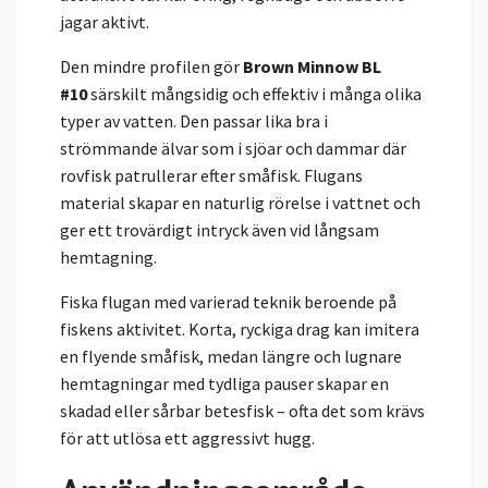
jagar aktivt.
Den mindre profilen gör
Brown Minnow BL
#10
särskilt mångsidig och effektiv i många olika
typer av vatten. Den passar lika bra i
strömmande älvar som i sjöar och dammar där
rovfisk patrullerar efter småfisk. Flugans
material skapar en naturlig rörelse i vattnet och
ger ett trovärdigt intryck även vid långsam
hemtagning.
Fiska flugan med varierad teknik beroende på
fiskens aktivitet. Korta, ryckiga drag kan imitera
en flyende småfisk, medan längre och lugnare
hemtagningar med tydliga pauser skapar en
skadad eller sårbar betesfisk – ofta det som krävs
för att utlösa ett aggressivt hugg.