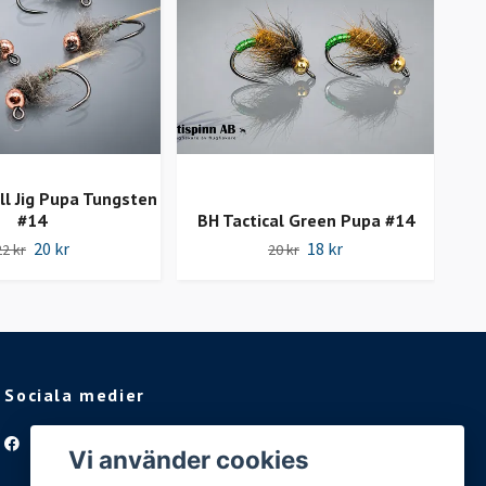
ll Jig Pupa Tungsten
#14
BH Tactical Green Pupa #14
B
20 kr
18 kr
22 kr
20 kr
Sociala medier
Facebook
Vi använder cookies