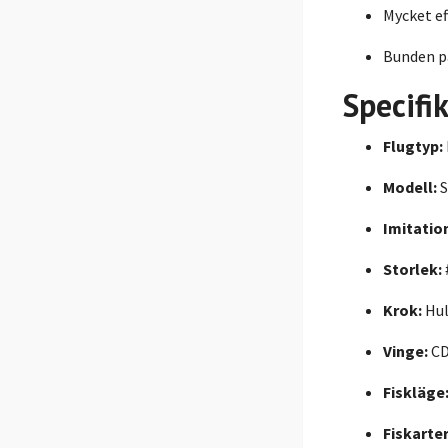
Mycket ef
Bunden på
Specifi
Flugtyp:
Modell:
S
Imitatio
Storlek:
Krok:
Hul
Vinge:
C
Fiskläge
Fiskarter