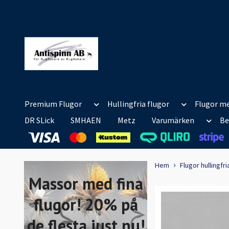
Premium Flugor
Hullingfria flugor
Flugor me
DR SLick
SMHAEN
Metz
Varumärken
Be
Hem
Flugor hullingfri
Massor med fina
flugor! 20% på
de flesta just nu!