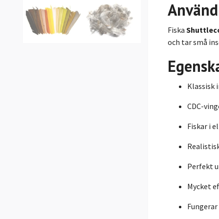
Använd
Fiska
Shuttlec
och tar små ins
Egensk
Klassisk 
CDC-vinge
Fiskar i e
Realistisk
Perfekt 
Mycket ef
Fungerar 