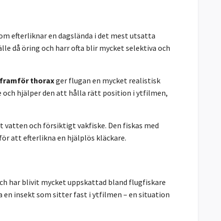
om efterliknar en dagslända i det mest utsatta
lle då öring och harr ofta blir mycket selektiva och
 framför thorax
ger flugan en mycket realistisk
 och hjälper den att hålla rätt position i ytfilmen,
art vatten och försiktigt vakfiske. Den fiskas med
ör att efterlikna en hjälplös kläckare.
ch har blivit mycket uppskattad bland flugfiskare
 en insekt som sitter fast i ytfilmen – en situation