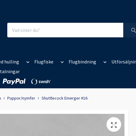
d hulling
Flugfiske
Flugbindning
Utförsäljni
talningar
a
Puppor/nymfer
Shuttlecock Emerger #16