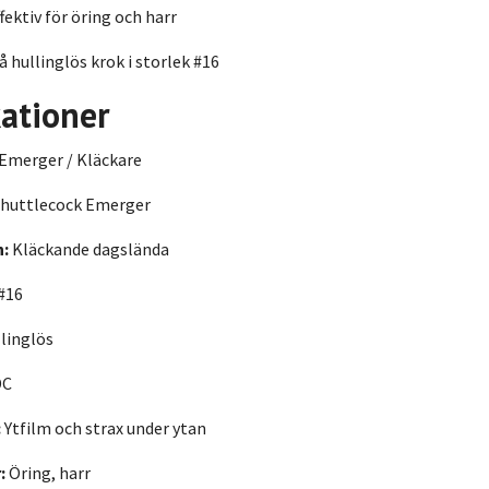
fektiv för öring och harr
 hullinglös krok i storlek #16
kationer
Emerger / Kläckare
huttlecock Emerger
n:
Kläckande dagslända
#16
linglös
DC
:
Ytfilm och strax under ytan
:
Öring, harr