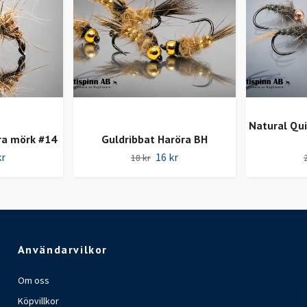
Natural Qui
ra mörk #14
Guldribbat Haröra BH
kr
16 kr
18 kr
Användarvilkor
Om oss
Köpvillkor