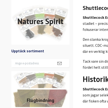
Shuttleco
Shuttlecock E
Natures Spirit
stadiet – preci
fokuserar inten
Den slanka kro
siluett. CDC-ma
Upptäck sortiment
där en verklig 
Tack vare sin di
fördel helt sti
Histori
Shuttlecock 
som jagar selek
Flugbindning
där fisken ofta 