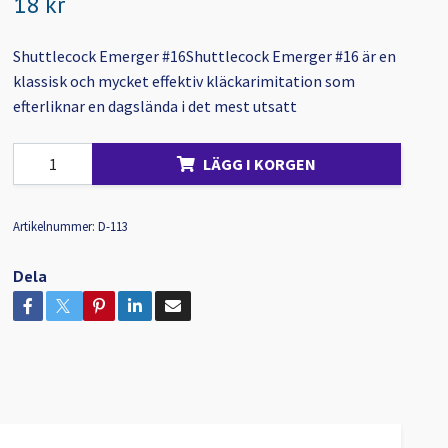
18 kr
Shuttlecock Emerger #16Shuttlecock Emerger #16 är en
klassisk och mycket effektiv kläckarimitation som
efterliknar en dagslända i det mest utsatt
LÄGG I KORGEN
Artikelnummer:
D-113
Dela