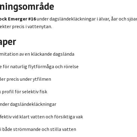
ningsområde
ock Emerger #16
under dagsländekläckningar i älvar, åar och sjöar.
ekter precis i vattenytan.
aper
imitation av en kläckande dagslända
 för naturlig flytförmåga och rörelse
ller precis under ytfilmen
 profil för selektiv fisk
under dagsländekläckningar
fektiv vid klart vatten och försiktiga vak
i både strömmande och stilla vatten