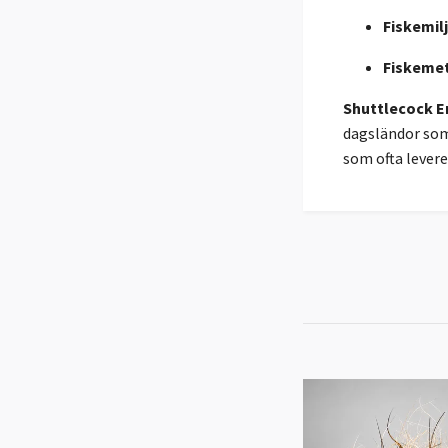
Fiskemilj
Fiskeme
Shuttlecock E
dagsländor som
som ofta levere