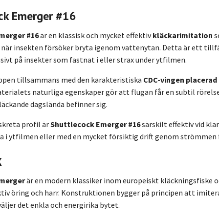
ck Emerger #16
merger #16
är en klassisk och mycket effektiv
kläckarimitation
s
s när insekten försöker bryta igenom vattenytan. Detta är ett tillfä
sivt på insekter som fastnat i eller strax under ytfilmen.
ppen tillsammans med den karakteristiska
CDC-vingen placerad
terialets naturliga egenskaper gör att flugan får en subtil rörelse
kläckande dagslända befinner sig.
skreta profil är
Shuttlecock Emerger #16
särskilt effektiv vid kl
lla i ytfilmen eller med en mycket försiktig drift genom strömmen f
k
Emerger
är en modern klassiker inom europeiskt kläckningsfiske o
tiv öring och harr. Konstruktionen bygger på principen att imitera
väljer det enkla och energirika bytet.