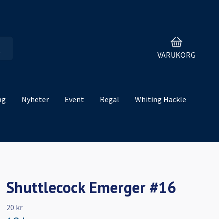
VARUKORG
ng
Nyheter
Event
Regal
Whiting Hackle
Shuttlecock Emerger #16
20 kr