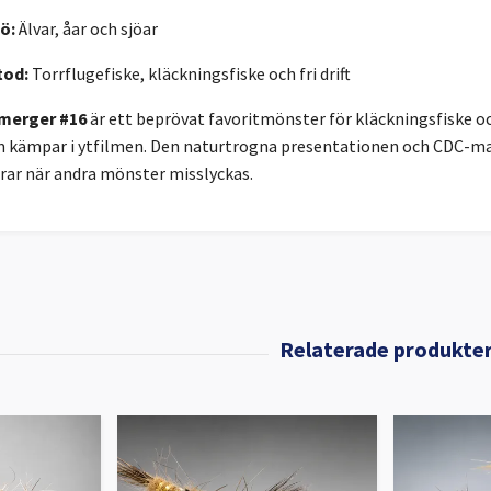
ö:
Älvar, åar och sjöar
tod:
Torrflugefiske, kläckningsfiske och fri drift
merger #16
är ett beprövat favoritmönster för kläckningsfiske och
 kämpar i ytfilmen. Den naturtrogna presentationen och CDC-mate
rar när andra mönster misslyckas.