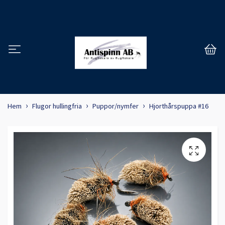
Hem
Flugor hullingfria
Puppor/nymfer
Hjorthårspuppa #16