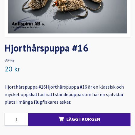
Hjorthårspuppa #16
22 kr
20 kr
Hjorthårspuppa #16Hjorthårspuppa #16 är en klassisk och
mycket uppskattad nattsländepuppa som har en självklar
plats i många flugfiskares askar.
LÄGG I KORGEN