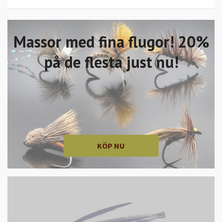
Massor med fina flugor! 20%
på de flesta just nu!
KÖP NU