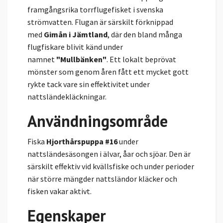
framgångsrika torrflugefisket i svenska
strömvatten. Flugan är särskilt förknippad
med
Gimån i Jämtland
, där den bland många
flugfiskare blivit känd under
namnet
"Mullbänken"
. Ett lokalt beprövat
mönster som genom åren fått ett mycket gott
rykte tack vare sin effektivitet under
nattsländekläckningar.
Användningsområde
Fiska
Hjorthårspuppa #16
under
nattsländesäsongen i älvar, åar och sjöar. Den är
särskilt effektiv vid kvällsfiske och under perioder
när större mängder nattsländor kläcker och
fisken vakar aktivt.
Egenskaper