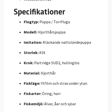
Specifikationer
Flugtyp:
Puppa / Torrfluga
Modell:
Hjorthårspuppa
Imitation:
Kläckande nattsländepuppa
Storlek:
#16
Krok:
Partridge SUD2, hullinglös
Material:
Hjorthår
Fiskläge:
Ytfilm och strax under ytan
Fiskarter:
Öring, harr
Fiskemiljö:
Älvar, åar och sjöar