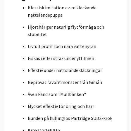
Klassisk imitation av en kläckande
nattsländepuppa
Hjorthår ger naturlig flytförmåga och
stabilitet
Livfull profil i och nära vattenytan
Fiskas i eller strax under ytfilmen
Effektiv under nattsländekläckningar
Beprövat favoritmönster från Gimån
Även känd som "Mullbänken"
Mycket effektiv för öring och harr
Bunden på hullinglös Partridge SUD2-krok
Krokstorlek #16