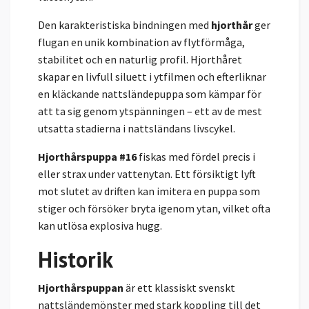
Den karakteristiska bindningen med
hjorthår
ger
flugan en unik kombination av flytförmåga,
stabilitet och en naturlig profil. Hjorthåret
skapar en livfull siluett i ytfilmen och efterliknar
en kläckande nattsländepuppa som kämpar för
att ta sig genom ytspänningen – ett av de mest
utsatta stadierna i nattsländans livscykel.
Hjorthårspuppa #16
fiskas med fördel precis i
eller strax under vattenytan. Ett försiktigt lyft
mot slutet av driften kan imitera en puppa som
stiger och försöker bryta igenom ytan, vilket ofta
kan utlösa explosiva hugg.
Historik
Hjorthårspuppan
är ett klassiskt svenskt
nattsländemönster med stark koppling till det