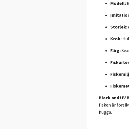
Modell:
B
Imitatio
Storlek:
Krok:
Hul
Färg:
Svar
Fiskarter
Fiskemilj
Fiskeme
Black and UV 
fisken är försi
hugga.