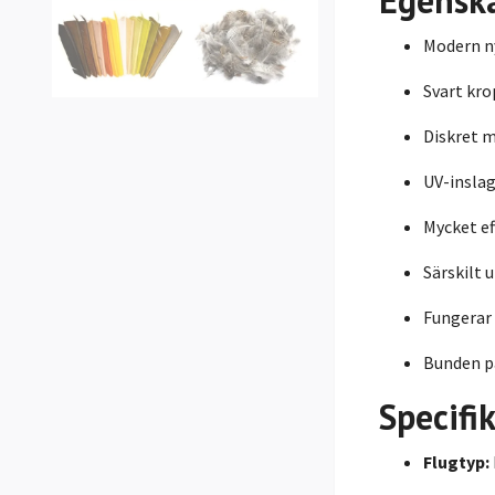
Egensk
Modern ny
Svart kro
Diskret m
UV-inslag
Mycket ef
Särskilt 
Fungerar 
Bunden på
Specifi
Flugtyp: