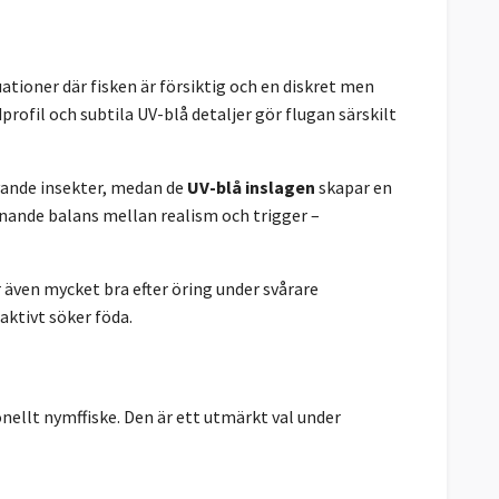
tuationer där fisken är försiktig och en diskret men
ofil och subtila UV-blå detaljer gör flugan särskilt
vande insekter, medan de
UV-blå inslagen
skapar en
nande balans mellan realism och trigger –
 även mycket bra efter öring under svårare
 aktivt söker föda.
nellt nymffiske. Den är ett utmärkt val under