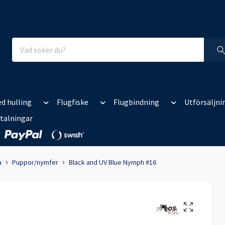
d hulling
Flugfiske
Flugbindning
Utförsäljni
talningar
a
Puppor/nymfer
Black and UV Blue Nymph #16