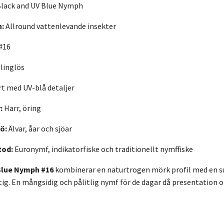
lack and UV Blue Nymph
n:
Allround vattenlevande insekter
#16
linglös
t med UV-blå detaljer
:
Harr, öring
ö:
Älvar, åar och sjöar
tod:
Euronymf, indikatorfiske och traditionellt nymffiske
Blue Nymph #16
kombinerar en naturtrogen mörk profil med en sub
ktig. En mångsidig och pålitlig nymf för de dagar då presentation oc