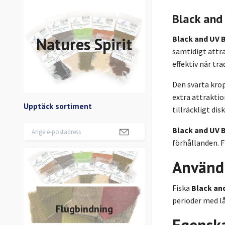
Black and
Natures Spirit
Black and UV 
samtidigt attra
effektiv när tr
Den svarta kro
extra attraktio
Upptäck sortiment
tillräckligt di
Black and UV 
förhållanden. F
Använd
Fiska
Black an
perioder med lå
Flugbindning