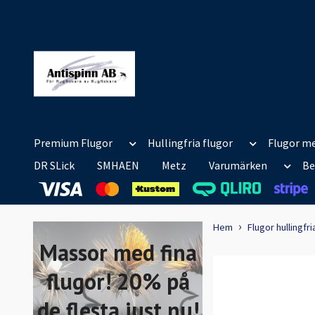
Premium Flugor
Hullingfria flugor
Flugor me
DR SLick
SMHAEN
Metz
Varumärken
Be
Hem
Flugor hullingfri
Massor med fina
flugor! 20% på
de flesta just nu!