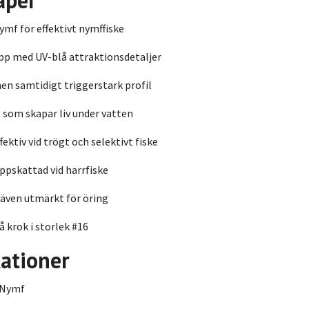
aper
mf för effektivt nymffiske
pp med UV-blå attraktionsdetaljer
en samtidigt triggerstark profil
 som skapar liv under vatten
fektiv vid trögt och selektivt fiske
uppskattad vid harrfiske
även utmärkt för öring
 krok i storlek #16
kationer
Nymf