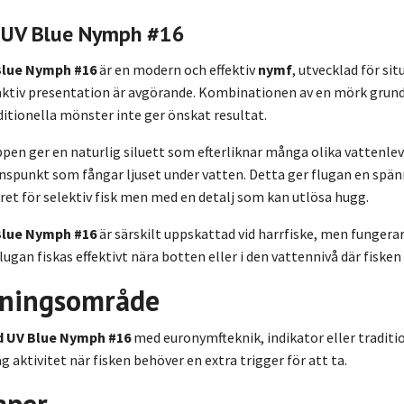
 UV Blue Nymph #16
Blue Nymph #16
är en modern och effektiv
nymf
, utvecklad för si
ktiv presentation är avgörande. Kombinationen av en mörk grundpr
aditionella mönster inte ger önskat resultat.
ppen ger en naturlig siluett som efterliknar många olika vattenle
nspunkt som fångar ljuset under vatten. Detta ger flugan en spän
skret för selektiv fisk men med en detalj som kan utlösa hugg.
Blue Nymph #16
är särskilt uppskattad vid harrfiske, men fungerar
lugan fiskas effektivt nära botten eller i den vattennivå där fisken
ningsområde
d UV Blue Nymph #16
med euronymfteknik, indikator eller traditio
g aktivitet när fisken behöver en extra trigger för att ta.