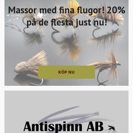
Massor med fina flugor! 20%
på de flesta just nu!
KÖP NU