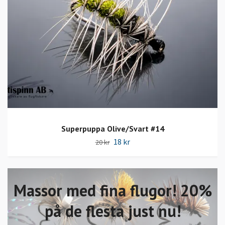
Superpuppa Olive/Svart #14
18 kr
20 kr
Massor med fina flugor! 20%
på de flesta just nu!