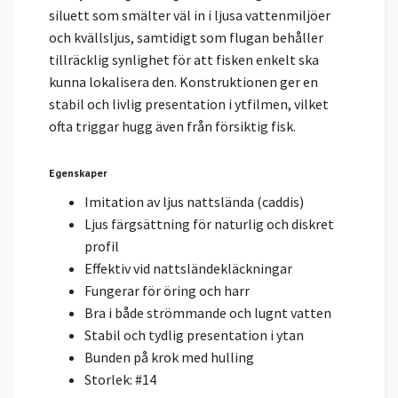
siluett som smälter väl in i ljusa vattenmiljöer
och kvällsljus, samtidigt som flugan behåller
tillräcklig synlighet för att fisken enkelt ska
kunna lokalisera den. Konstruktionen ger en
stabil och livlig presentation i ytfilmen, vilket
ofta triggar hugg även från försiktig fisk.
Egenskaper
Imitation av ljus nattslända (caddis)
Ljus färgsättning för naturlig och diskret
profil
Effektiv vid nattsländekläckningar
Fungerar för öring och harr
Bra i både strömmande och lugnt vatten
Stabil och tydlig presentation i ytan
Bunden på krok med hulling
Storlek: #14