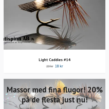
Light Caddies #14
18 kr
20 kr
Massor med fina flugor! 20%
på de flesta just nu!