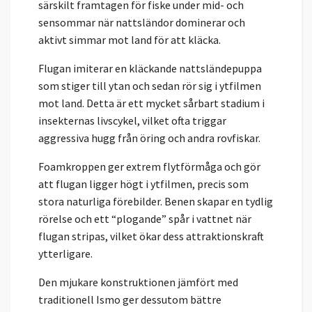
särskilt framtagen för fiske under mid- och
sensommar när nattsländor dominerar och
aktivt simmar mot land för att kläcka.
Flugan imiterar en kläckande nattsländepuppa
som stiger till ytan och sedan rör sig i ytfilmen
mot land. Detta är ett mycket sårbart stadium i
insekternas livscykel, vilket ofta triggar
aggressiva hugg från öring och andra rovfiskar.
Foamkroppen ger extrem flytförmåga och gör
att flugan ligger högt i ytfilmen, precis som
stora naturliga förebilder. Benen skapar en tydlig
rörelse och ett “plogande” spår i vattnet när
flugan stripas, vilket ökar dess attraktionskraft
ytterligare.
Den mjukare konstruktionen jämfört med
traditionell Ismo ger dessutom bättre