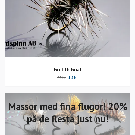
Griffith Gnat
18 kr
20 kr
Massor med fina flugor! 20%
på de flesta just nu!