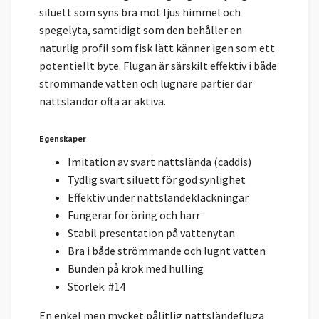
siluett som syns bra mot ljus himmel och
spegelyta, samtidigt som den behåller en
naturlig profil som fisk lätt känner igen som ett
potentiellt byte. Flugan är särskilt effektiv i både
strömmande vatten och lugnare partier där
nattsländor ofta är aktiva.
Egenskaper
Imitation av svart nattslända (caddis)
Tydlig svart siluett för god synlighet
Effektiv under nattsländekläckningar
Fungerar för öring och harr
Stabil presentation på vattenytan
Bra i både strömmande och lugnt vatten
Bunden på krok med hulling
Storlek: #14
En enkel men mycket pålitlig nattsländefluga