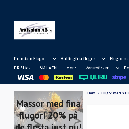
Premium Flugor
Hullingfria flugor
Flugor me
DR SLick
SMHAEN
Metz
Varumärken
Be
Hem
Flugor med hull
Massor med fina
flugor! 20% på
de flesta just nu!