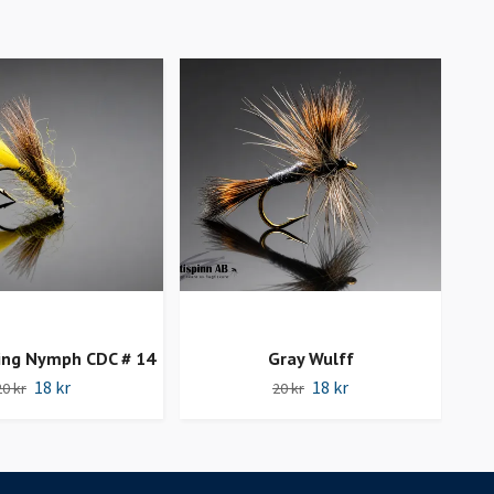
ting Nymph CDC # 14
Gray Wulff
Elk 
18 kr
18 kr
20 kr
20 kr