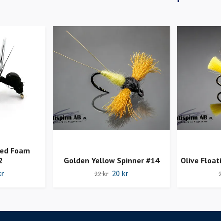
Red Foam
2
Golden Yellow Spinner #14
Olive Floa
kr
20 kr
22 kr