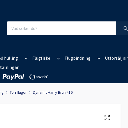
d hulling
Flugfiske
Flugbindning
Utförsäljni
talningar
ing
Torrflugor
Dynamit Harry Brun #16