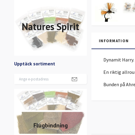
Natures Spirit
INFORMATION
Dynamit Harry.
Upptäck sortiment
En riktig allro
Bunden på Ahre
Flugbindning