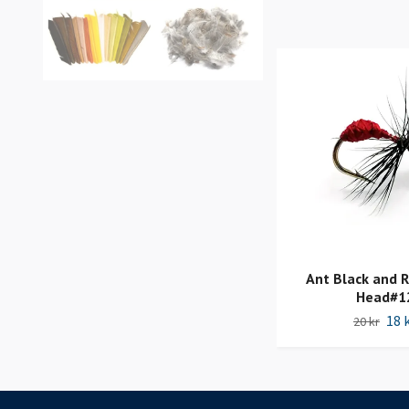
Ant Black and 
Head#1
18 
20 kr