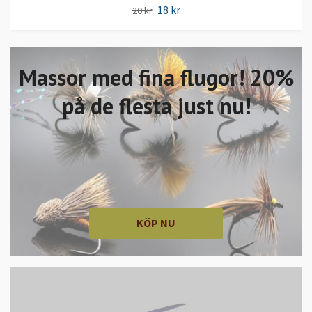
18 kr
20 kr
Massor med fina flugor! 20%
på de flesta just nu!
KÖP NU