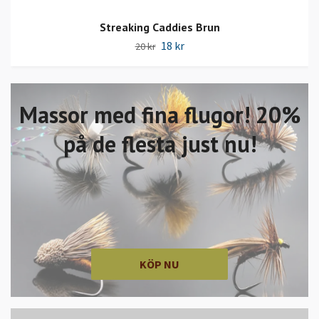
Streaking Caddies Brun
18 kr
20 kr
Massor med fina flugor! 20%
på de flesta just nu!
KÖP NU