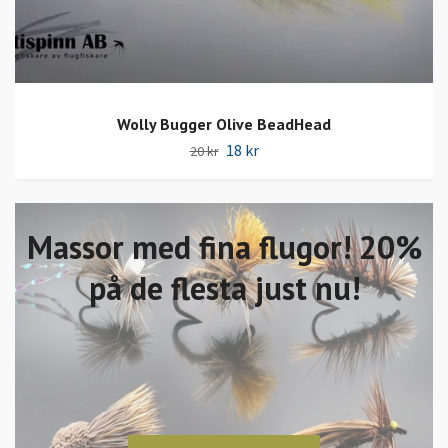
Wolly Bugger Olive BeadHead
18 kr
20 kr
Massor med fina flugor! 20%
på de flesta just nu!