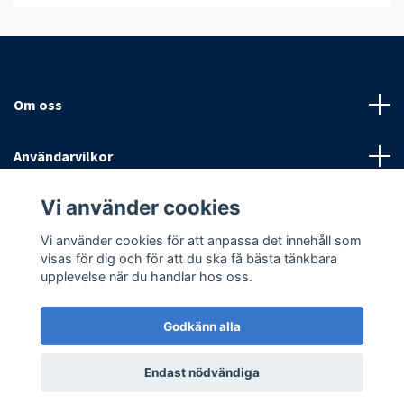
Om oss
Användarvilkor
Vi använder cookies
Sociala medier
Vi använder cookies för att anpassa det innehåll som
visas för dig och för att du ska få bästa tänkbara
upplevelse när du handlar hos oss.
Godkänn alla
© 2026 Antispinn AB
Endast nödvändiga