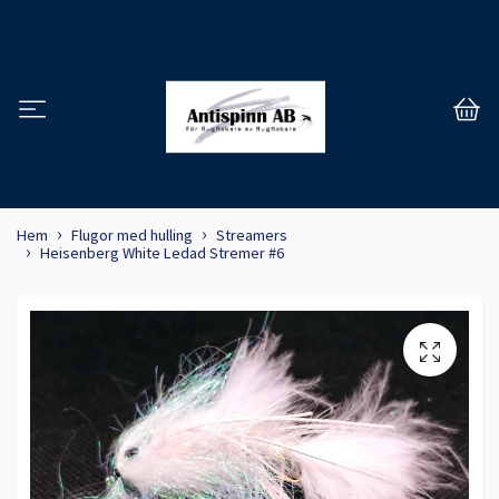
Hem
Flugor med hulling
Streamers
Heisenberg White Ledad Stremer #6