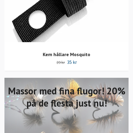
Kem hållare Mosquito
35 kr
39 kr
Massor med fina flugor! 20%
på de flesta just nu!