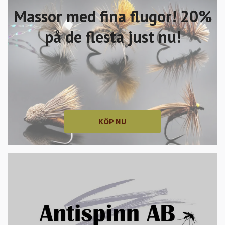
Massor med fina flugor! 20%
på de flesta just nu!
KÖP NU