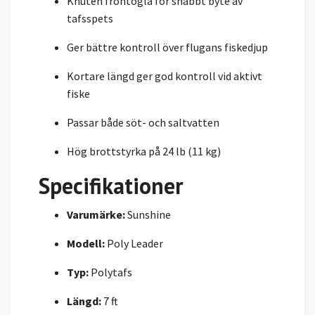
Knuten frontögla för snabbt byte av
tafsspets
Ger bättre kontroll över flugans fiskedjup
Kortare längd ger god kontroll vid aktivt
fiske
Passar både söt- och saltvatten
Hög brottstyrka på 24 lb (11 kg)
Specifikationer
Varumärke:
Sunshine
Modell:
Poly Leader
Typ:
Polytafs
Längd:
7 ft