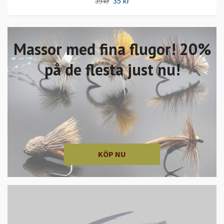
35 kr
39 kr
Massor med fina flugor! 20%
på de flesta just nu!
KÖP NU