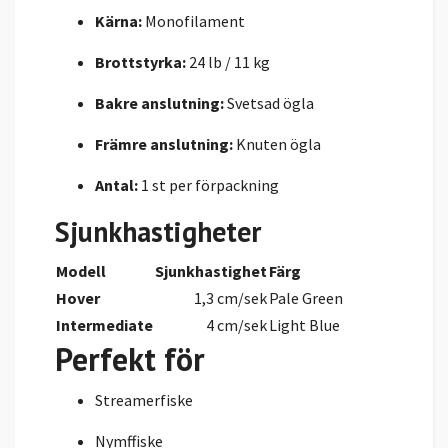
Kärna:
Monofilament
Brottstyrka:
24 lb / 11 kg
Bakre anslutning:
Svetsad ögla
Främre anslutning:
Knuten ögla
Antal:
1 st per förpackning
Sjunkhastigheter
Modell
Sjunkhastighet
Färg
Hover
1,3 cm/sek
Pale Green
Intermediate
4 cm/sek
Light Blue
Perfekt för
Streamerfiske
Nymffiske